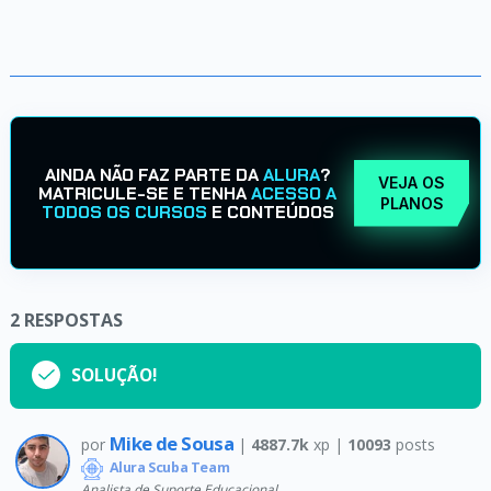
AINDA NÃO FAZ PARTE DA
ALURA
?
VEJA OS
MATRICULE-SE E TENHA
ACESSO A
PLANOS
TODOS OS CURSOS
E CONTEÚDOS
2
RESPOSTAS
SOLUÇÃO!
Mike de Sousa
por
|
4887.7k
xp |
10093
posts
Alura Scuba Team
Analista de Suporte Educacional