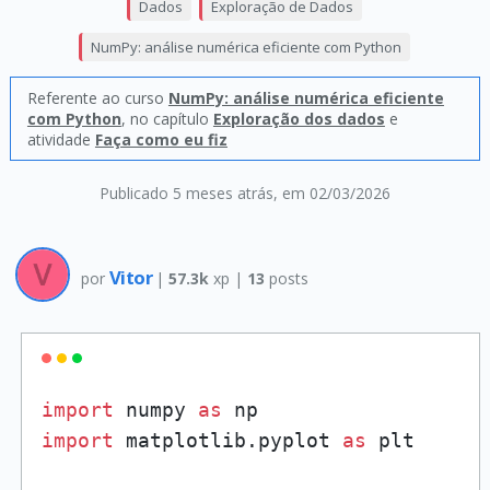
Dados
Exploração de Dados
NumPy: análise numérica eficiente com Python
Referente ao curso
NumPy: análise numérica eficiente
com Python
, no capítulo
Exploração dos dados
e
atividade
Faça como eu fiz
Publicado 5 meses atrás
, em 02/03/2026
Vitor
por
|
57.3k
xp |
13
posts
import
 numpy 
as
import
 matplotlib.pyplot 
as
 plt
