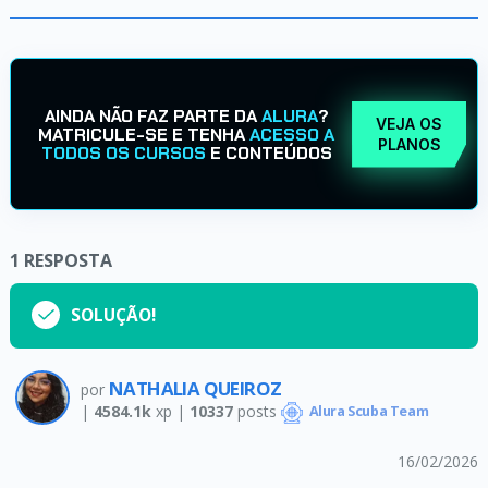
AINDA NÃO FAZ PARTE DA
ALURA
?
VEJA OS
MATRICULE-SE E TENHA
ACESSO A
PLANOS
TODOS OS CURSOS
E CONTEÚDOS
1
RESPOSTA
SOLUÇÃO!
NATHALIA QUEIROZ
por
|
4584.1k
xp |
10337
posts
Alura Scuba Team
16/02/2026