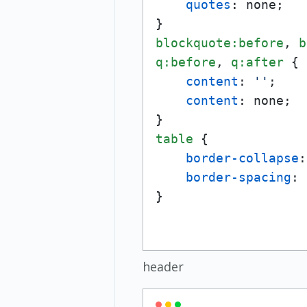
quotes
: none;

blockquote
:before
, 
b
q
:before
, 
q
:after
 {

content
: 
''
;

content
: none;

table
 {

border-collapse
:
border-spacing
: 
header