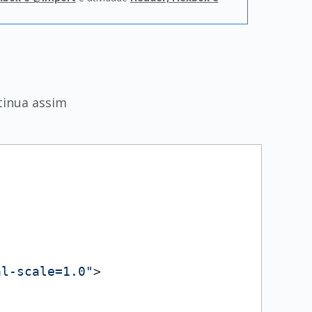
tinua assim
al-scale=1.0"
>