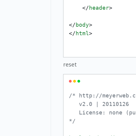
</
header
>
</
body
>
</
html
>
reset
/* http://meyerweb.c
   v2.0 | 20110126

   License: none (pu
*/