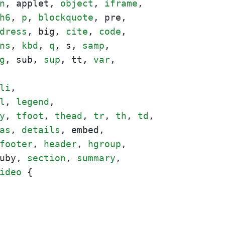
n
, applet, 
object
, 
iframe
h6
, 
p
, 
blockquote
dress
, big, 
cite
, 
code
ns
, 
kbd
, 
q
, s, 
samp
,

g
, sub, 
sup
, tt, 
var
li
l
, 
legend
y
, 
tfoot
, 
thead
, 
tr
, 
th
, 
td
as
, 
details
footer
, 
header
, 
hgroup
uby, 
section
, 
summary
ideo
 {
