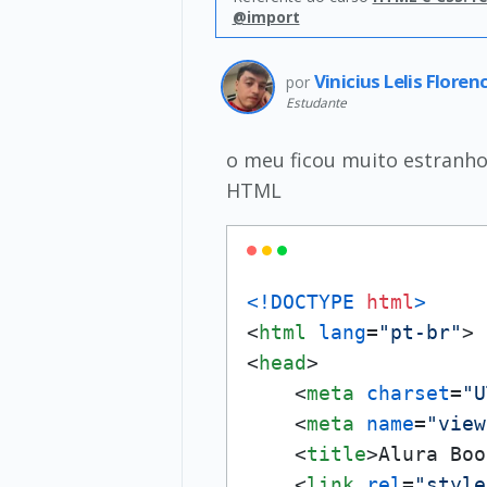
@import
Vinicius Lelis Floren
por
Estudante
o meu ficou muito estranho
HTML
<!DOCTYPE 
html
>
<
html
lang
=
"pt-br"
>
<
head
>
<
meta
charset
=
"U
<
meta
name
=
"view
<
title
>
Alura Boo
<
link
rel
=
"style