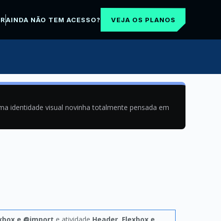
VEJA OS PLANOS
AR
AINDA NÃO TEM ACESSO?
uma identidade visual novinha totalmente pensada em
exbox e @import
e atividade
Header, Flexbox e