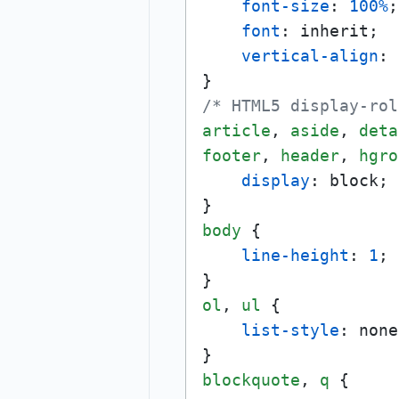
font-size
: 
100%
;

font
: inherit;

vertical-align
: 
/* HTML5 display-rol
article
, 
aside
, 
deta
footer
, 
header
, 
hgro
display
: block;

body
 {

line-height
: 
1
;

ol
, 
ul
 {

list-style
: none;
blockquote
, 
q
 {
