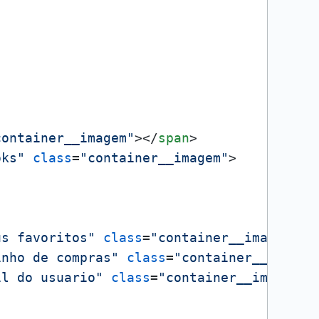
container__imagem"
>
</
span
>
oks"
class
=
"container__imagem"
>
us favoritos"
class
=
"container__imagem"
>
<
inho de compras"
class
=
"container__imagem
il do usuario"
class
=
"container__imagem"
>