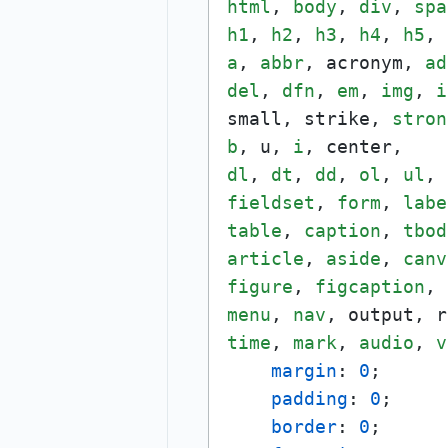
html
, 
body
, 
div
, 
spa
h1
, 
h2
, 
h3
, 
h4
, 
h5
, 
a
, 
abbr
, acronym, 
ad
del
, 
dfn
, 
em
, 
img
, 
i
small, strike, 
stron
b
, u, 
i
dl
, 
dt
, 
dd
, 
ol
, 
ul
, 
fieldset
, 
form
, 
labe
table
, 
caption
, 
tbod
article
, 
aside
, 
canv
figure
, 
figcaption
, 
menu
, 
nav
, output, r
time
, 
mark
, 
audio
, 
v
margin
: 
0
;

padding
: 
0
;

border
: 
0
;
