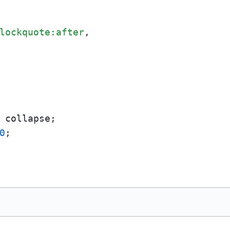
lockquote
:after
 collapse;

0
;
