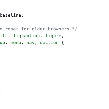
baseline;

e reset for older browsers */
ils
, 
figcaption
, 
figure
up
, 
menu
, 
nav
, 
section
 {


