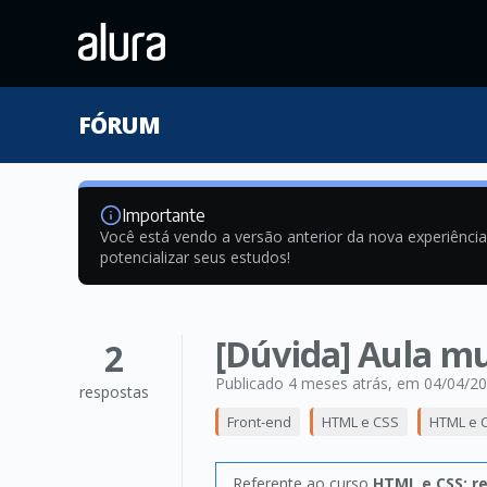
FÓRUM
Importante
Você está vendo a versão anterior da nova experiênci
potencializar seus estudos!
[Dúvida] Aula mui
2
Publicado 4 meses atrás
, em 04/04/2
respostas
Front-end
HTML e CSS
HTML e C
Referente ao curso
HTML e CSS: r