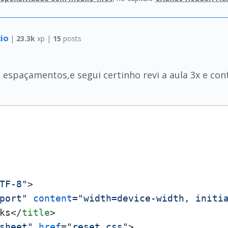
cio
|
23.3k
xp |
15
posts
 espaçamentos,e segui certinho revi a aula 3x e con
TF-8"
>
port"
content
=
"width=device-width, initi
ks
</
title
>
sheet"
href
=
"reset.css"
>