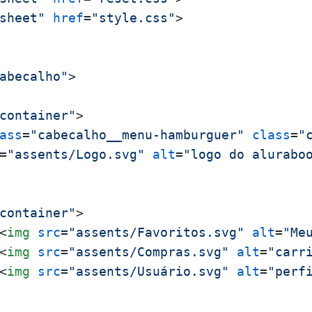
sheet"
href
=
"style.css"
>
abecalho"
>
container"
>
ass
=
"cabecalho__menu-hamburguer"
class
=
"
=
"assents/Logo.svg"
alt
=
"logo do alurabo
container"
>
<
img
src
=
"assents/Favoritos.svg"
alt
=
"Me
<
img
src
=
"assents/Compras.svg"
alt
=
"carr
<
img
src
=
"assents/Usuário.svg"
alt
=
"perf