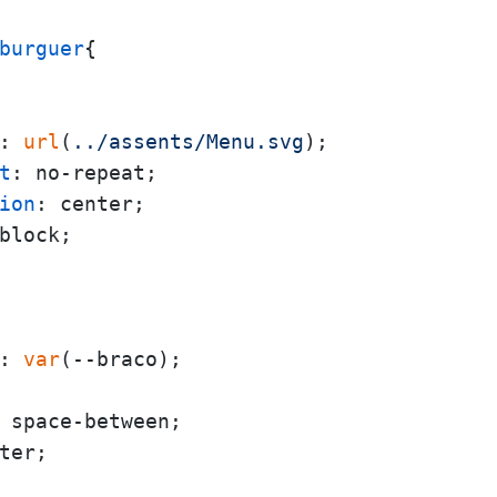
burguer
{

: 
url
(
../assents/Menu.svg
);

t
: no-repeat;

ion
: center;

block;

: 
var
(--braco);

 space-between;

ter;
