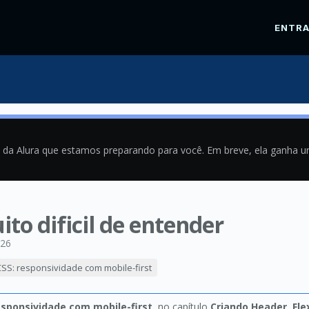
ENTR
a da Alura que estamos preparando para você. Em breve, ela ganha 
to dificil de entender
026
SS: responsividade com mobile-first
esponsividade com mobile-first
, no capítulo
Criando Header, Fl