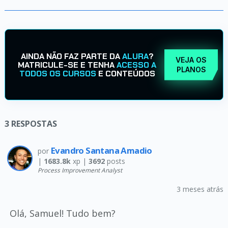
AINDA NÃO FAZ PARTE DA
ALURA
?
VEJA OS
MATRICULE-SE E TENHA
ACESSO A
PLANOS
TODOS OS CURSOS
E CONTEÚDOS
3
RESPOSTAS
Evandro Santana Amadio
por
|
1683.8k
xp |
3692
posts
Process Improvement Analyst
3 meses atrás
Olá, Samuel! Tudo bem?