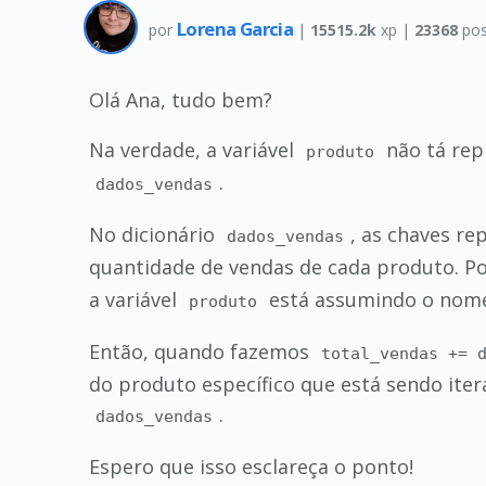
Lorena Garcia
por
|
15515.2k
xp |
23368
pos
Olá Ana, tudo bem?
Na verdade, a variável
não tá rep
produto
.
dados_vendas
No dicionário
, as chaves r
dados_vendas
quantidade de vendas de cada produto. P
a variável
está assumindo o nome
produto
Então, quando fazemos
total_vendas += 
do produto específico que está sendo it
.
dados_vendas
Espero que isso esclareça o ponto!