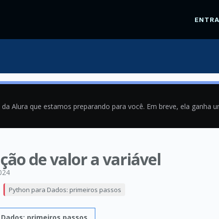
ENTR
a da Alura que estamos preparando para você. Em breve, ela ganha 
ção de valor a variável
024
Python para Dados: primeiros passos
 Dados: primeiros passos