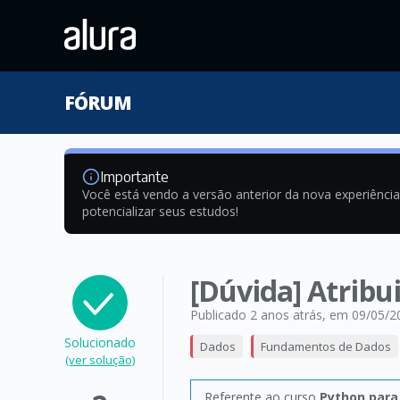
FÓRUM
Importante
Você está vendo a versão anterior da nova experiênci
potencializar seus estudos!
[Dúvida] Atribui
Publicado 2 anos atrás
, em 09/05/2
Solucionado
Dados
Fundamentos de Dados
(ver solução)
Referente ao curso
Python para