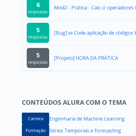
6
Mod2 - Prática - Calc c/ operadores
respostas
5
[Bug] vs Code aplicação de códigos 
respostas
5
[Projeto] HORA DA PRÁTICA
respostas
CONTEÚDOS ALURA COM O TEMA
Engenharia de Machine Learning
Carreira
Séries Temporais e Forecasting
Formação