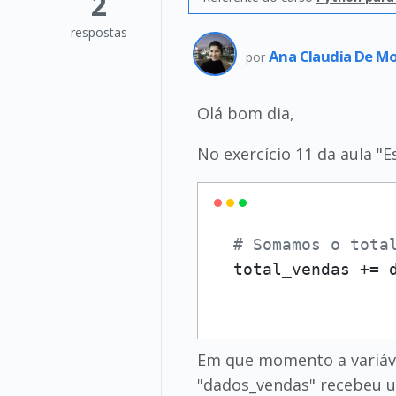
2
respostas
Ana Claudia De Mo
por
Olá bom dia,
No exercício 11 da aula "
# Somamos o tota
Em que momento a variáve
"dados_vendas" recebeu 