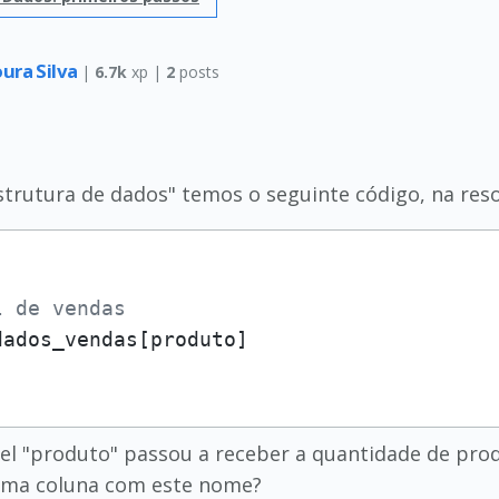
ura Silva
|
6.7k
xp |
2
posts
Estrutura de dados" temos o seguinte código, na reso
l de vendas 
l "produto" passou a receber a quantidade de pro
uma coluna com este nome?