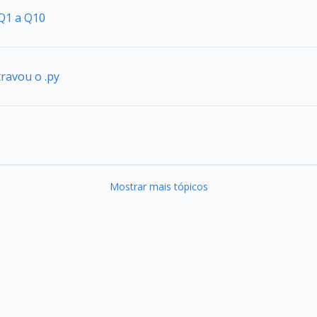
 Q1 a Q10
travou o .py
Mostrar mais tópicos