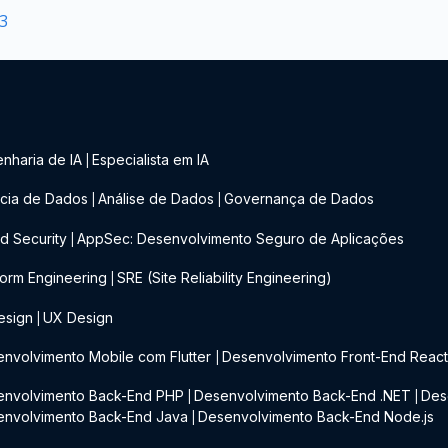
 3
nharia de IA
Especialista em IA
|
cia de Dados
Análise de Dados
Governança de Dados
|
|
d Security
AppSec: Desenvolvimento Seguro de Aplicações
|
form Engineering
SRE (Site Reliability Engineering)
|
esign
UX Design
|
nvolvimento Mobile com Flutter
Desenvolvimento Front-End Reac
|
envolvimento Back-End PHP
Desenvolvimento Back-End .NET
Des
|
|
envolvimento Back-End Java
Desenvolvimento Back-End Node.js
|