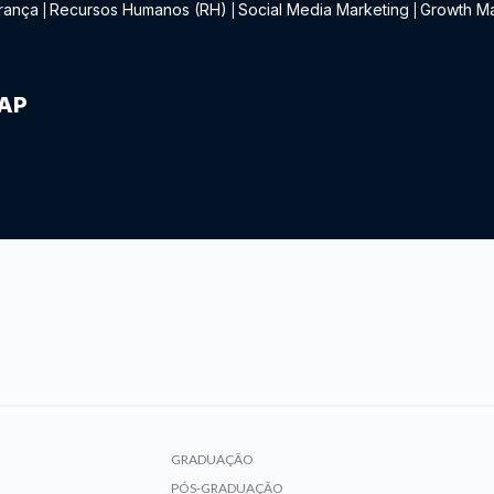
rança
Recursos Humanos (RH)
Social Media Marketing
Growth Ma
|
|
|
IAP
GRADUAÇÃO
PÓS-GRADUAÇÃO