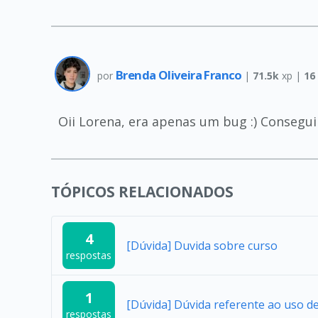
Brenda Oliveira Franco
por
|
71.5k
xp |
16
Oii Lorena, era apenas um bug :) Consegui
TÓPICOS RELACIONADOS
4
[Dúvida] Duvida sobre curso
respostas
1
[Dúvida] Dúvida referente ao uso 
respostas