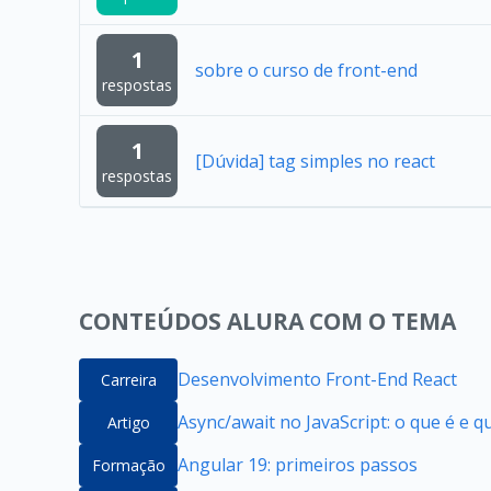
1
sobre o curso de front-end
respostas
1
[Dúvida] tag simples no react
respostas
CONTEÚDOS ALURA COM O TEMA
Desenvolvimento Front-End React
Carreira
Async/await no JavaScript: o que é e 
Artigo
Angular 19: primeiros passos
Formação