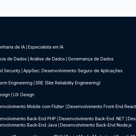
nharia de IA
Especialista em IA
|
cia de Dados
Análise de Dados
Governança de Dados
|
|
d Security
AppSec: Desenvolvimento Seguro de Aplicações
|
form Engineering
SRE (Site Reliability Engineering)
|
esign
UX Design
|
nvolvimento Mobile com Flutter
Desenvolvimento Front-End Reac
|
envolvimento Back-End PHP
Desenvolvimento Back-End .NET
Des
|
|
envolvimento Back-End Java
Desenvolvimento Back-End Node.js
|