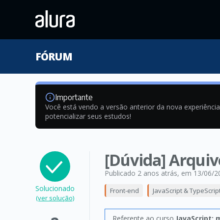
FÓRUM
Importante
Você está vendo a versão anterior da nova experiênci
potencializar seus estudos!
[Dúvida] Arquiv
Publicado 2 anos atrás
, em 13/06/2
Solucionado
Front-end
JavaScript & TypeScrip
(ver solução)
Referente ao curso
JavaScript: 