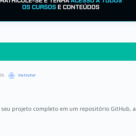
MATRICULE-SE E TENHA
ACESSO A TODOS
OS CURSOS
E CONTEÚDOS
ts
Instrutor
o seu projeto completo em um repositório GitHub, 