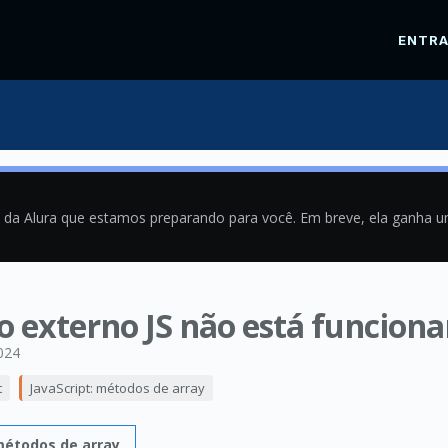
ENTR
a da Alura que estamos preparando para você. Em breve, ela ganha 
o externo JS não está funcion
024
t
JavaScript: métodos de array
métodos de array