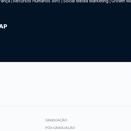
rança
Recursos Humanos (RH)
Social Media Marketing
Growth Ma
|
|
|
IAP
GRADUAÇÃO
PÓS-GRADUAÇÃO