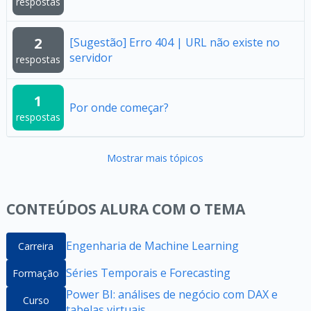
respostas
2
[Sugestão] Erro 404 | URL não existe no
servidor
respostas
1
Por onde começar?
respostas
Mostrar mais tópicos
CONTEÚDOS ALURA COM O TEMA
Engenharia de Machine Learning
Carreira
Séries Temporais e Forecasting
Formação
Power BI: análises de negócio com DAX e
Curso
tabelas virtuais