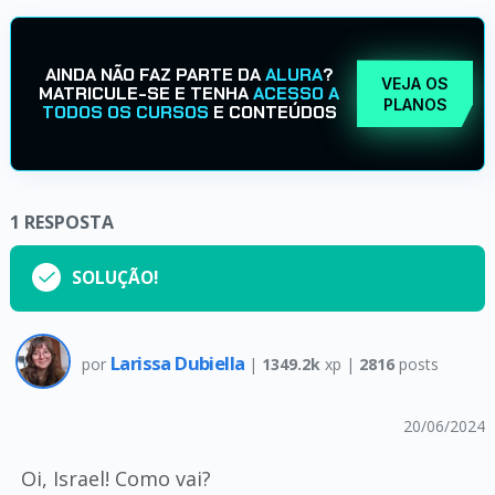
AINDA NÃO FAZ PARTE DA
ALURA
?
VEJA OS
MATRICULE-SE E TENHA
ACESSO A
PLANOS
TODOS OS CURSOS
E CONTEÚDOS
1
RESPOSTA
SOLUÇÃO!
Larissa Dubiella
por
|
1349.2k
xp |
2816
posts
20/06/2024
Oi, Israel! Como vai?