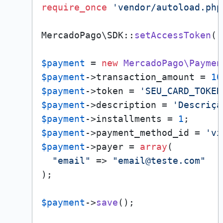
require_once
'vendor/autoload.php
MercadoPago\SDK::
setAccessToken
(
'
$payment
 = 
new
MercadoPago\Paymen
$payment
->transaction_amount = 
10
$payment
->token = 
'SEU_CARD_TOKEN
$payment
->description = 
'Descriçã
$payment
->installments = 
1
$payment
->payment_method_id = 
'vi
$payment
->payer = 
array
(

"email"
 => 
"email@teste.com"
);

$payment
->
save
();
