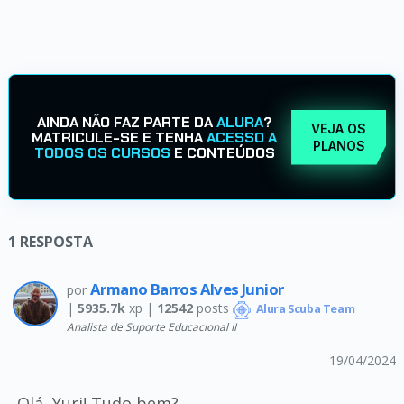
AINDA NÃO FAZ PARTE DA
ALURA
?
VEJA OS
MATRICULE-SE E TENHA
ACESSO A
PLANOS
TODOS OS CURSOS
E CONTEÚDOS
1
RESPOSTA
Armano Barros Alves Junior
por
|
5935.7k
xp |
12542
posts
Alura Scuba Team
Analista de Suporte Educacional II
19/04/2024
Olá, Yuri! Tudo bem?