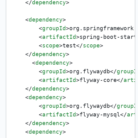
</
dependency
>
<
dependency
>
<
groupId
>
org.springframework.
<
artifactId
>
spring-boot-start
<
scope
>
test
</
scope
>
</
dependency
>
<
dependency
>
<
groupId
>
org.flywaydb
</
groupI
<
artifactId
>
flyway-core
</
arti
</
dependency
>
<
dependency
>
<
groupId
>
org.flywaydb
</
groupI
<
artifactId
>
flyway-mysql
</
art
</
dependency
>
<
dependency
>