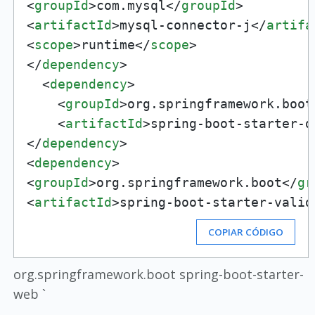
<
groupId
>
com.mysql
</
groupId
>
<
artifactId
>
mysql-connector-j
</
artifa
<
scope
>
runtime
</
scope
>
</
dependency
>
<
dependency
>
<
groupId
>
org.springframework.boot
<
artifactId
>
spring-boot-starter-d
</
dependency
>
<
dependency
>
<
groupId
>
org.springframework.boot
</
gr
<
artifactId
>
spring-boot-starter-valid
COPIAR CÓDIGO
org.springframework.boot spring-boot-starter-
web `