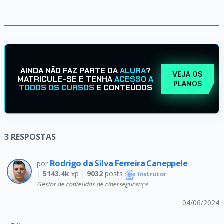
AINDA NÃO FAZ PARTE DA
ALURA
?
VEJA OS
MATRICULE-SE E TENHA
ACESSO A
PLANOS
TODOS OS CURSOS
E CONTEÚDOS
3
RESPOSTAS
Rodrigo da Silva Ferreira Caneppele
por
|
5143.4k
xp |
9032
posts
Instrutor
Gestor de conteúdos de cibersegurança
04/06/2024