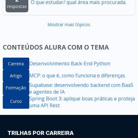
O que estudar/ qual área mais procurada.
respostas
Mostrar mais tópicos
CONTEÚDOS ALURA COM O TEMA
Desenvolvimento Back-End Python
Carreira
MCP: o que é, como funciona e diferenças
Artigo
Supabase: desenvolvendo backend com BaaS
Formação
e agentes de IA
Spring Boot 3: aplique boas práticas e proteja
Curso
uma API Rest
TRILHAS POR CARREIRA