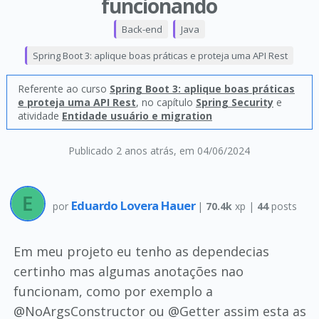
funcionando
Back-end
Java
Spring Boot 3: aplique boas práticas e proteja uma API Rest
Referente ao curso
Spring Boot 3: aplique boas práticas
e proteja uma API Rest
, no capítulo
Spring Security
e
atividade
Entidade usuário e migration
Publicado 2 anos atrás
, em 04/06/2024
Eduardo Lovera Hauer
por
|
70.4k
xp |
44
posts
Em meu projeto eu tenho as dependecias
certinho mas algumas anotações nao
funcionam, como por exemplo a
@NoArgsConstructor ou @Getter assim esta as