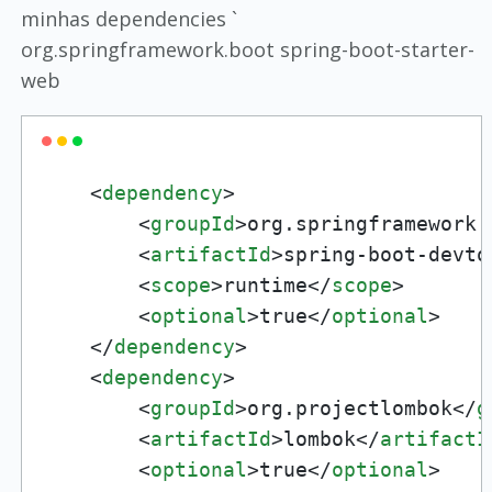
minhas dependencies `
org.springframework.boot spring-boot-starter-
web
<
dependency
>
<
groupId
>
org.springframework.
<
artifactId
>
spring-boot-devto
<
scope
>
runtime
</
scope
>
<
optional
>
true
</
optional
>
</
dependency
>
<
dependency
>
<
groupId
>
org.projectlombok
</
g
<
artifactId
>
lombok
</
artifactI
<
optional
>
true
</
optional
>