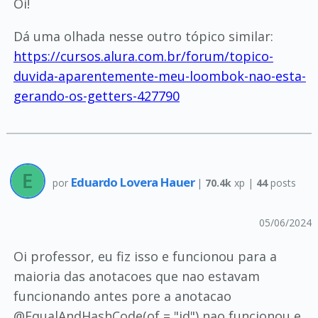
Oi!
Dá uma olhada nesse outro tópico similar:
https://cursos.alura.com.br/forum/topico-
duvida-aparentemente-meu-loombok-nao-esta-
gerando-os-getters-427790
Eduardo Lovera Hauer
por
|
70.4k
xp |
44
posts
05/06/2024
Oi professor, eu fiz isso e funcionou para a
maioria das anotacoes que nao estavam
funcionando antes pore a anotacao
@EqualAndHashCode(of = "id") nao funcionou e