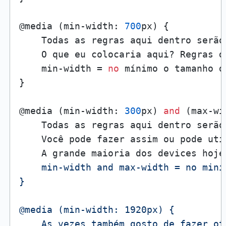
@media (min-width: 
700
px) {

    Todas as regras aqui dentro serão
    O que eu colocaria aqui? Regras d
    min-width = 
no
 mínimo o tamanho d
}

@media (min-width: 
300
px) 
and
 (max-wi
    Todas as regras aqui dentro serão
    Você pode fazer assim ou pode uti
    A grande maioria dos devices hoje
    min-width and max-width = no mini
}

@media (min-width: 1920px) {

    As vezes também gosto de fazer ot