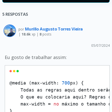
5
RESPOSTAS
Murillo Augusto Torres Vieira
por
|
18.6k
xp |
8
posts
05/07/2024
Eu gosto de trabalhar assim:
@media (max-width: 
700
px) {

    Todas as regras aqui dentro serão
    O que eu colocaria aqui? Regras d
    max-width = 
no
 máximo o tamanho d
}
