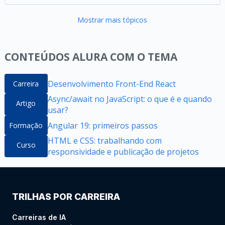
Mostrar mais tópicos
CONTEÚDOS ALURA COM O TEMA
Desenvolvimento Front-End React
Carreira
Async/await no JavaScript: o que é e quando
Artigo
usar?
Angular 19: primeiros passos
Formação
HTML e CSS: trabalhando com
Curso
responsividade e publicação de projetos
TRILHAS POR CARREIRA
Carreiras de IA