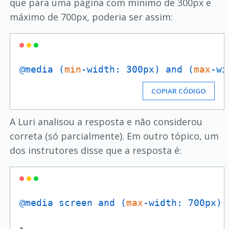
que para uma página com mínimo de 300px e
máximo de 700px, poderia ser assim:
@media (
min
-width: 300px
) and (
max
-wi
COPIAR CÓDIGO
A Luri analisou a resposta e não considerou
correta (só parcialmente). Em outro tópico, um
dos instrutores disse que a resposta é:
@media screen and (
max
-width: 700px
) 