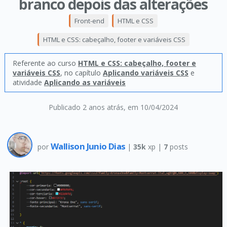
branco depois das alterações
Front-end
HTML e CSS
HTML e CSS: cabeçalho, footer e variáveis CSS
Referente ao curso
HTML e CSS: cabeçalho, footer e
variáveis CSS
, no capítulo
Aplicando variáveis CSS
e
atividade
Aplicando as variáveis
Publicado 2 anos atrás
, em 10/04/2024
Wallison Junio Dias
por
|
35k
xp |
7
posts