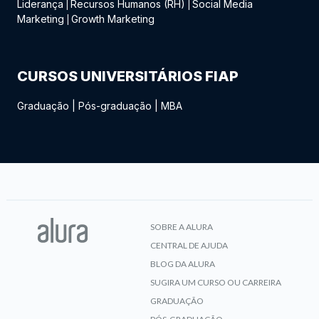
Liderança
Recursos Humanos (RH)
Social Media
|
|
Marketing
Growth Marketing
|
CURSOS UNIVERSITÁRIOS FIAP
Graduação
|
Pós-graduação
|
MBA
SOBRE A ALURA
CENTRAL DE AJUDA
BLOG DA ALURA
SUGIRA UM CURSO OU CARREIRA
GRADUAÇÃO