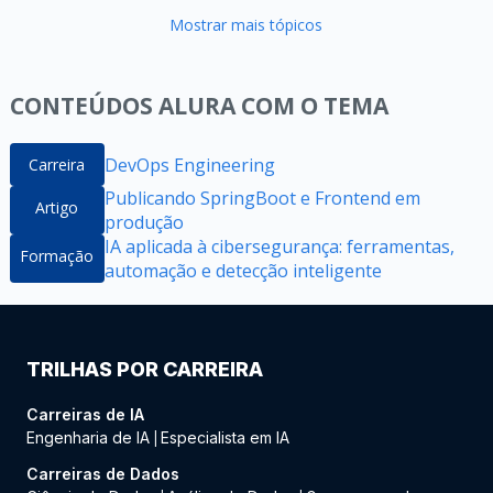
Mostrar mais tópicos
CONTEÚDOS ALURA COM O TEMA
DevOps Engineering
Carreira
Publicando SpringBoot e Frontend em
Artigo
produção
IA aplicada à cibersegurança: ferramentas,
Formação
automação e detecção inteligente
TRILHAS POR CARREIRA
Carreiras de IA
Engenharia de IA
Especialista em IA
|
Carreiras de Dados