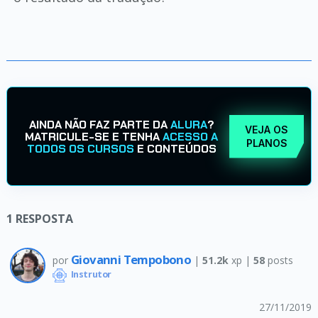
AINDA NÃO FAZ PARTE DA
ALURA
?
VEJA OS
MATRICULE-SE E TENHA
ACESSO A
PLANOS
TODOS OS CURSOS
E CONTEÚDOS
1
RESPOSTA
Giovanni Tempobono
por
|
51.2k
xp |
58
posts
Instrutor
27/11/2019