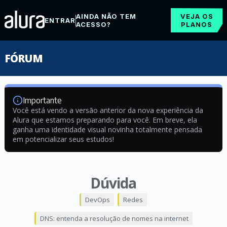
AINDA NÃO TEM
VEJA OS
ENTRAR
ACESSO?
PLANOS
FÓRUM
Importante
Você está vendo a versão anterior da nova experiência da
Alura que estamos preparando para você. Em breve, ela
ganha uma identidade visual novinha totalmente pensada
em potencializar seus estudos!
Dúvida
DevOps
Redes
DNS: entenda a resolução de nomes na internet