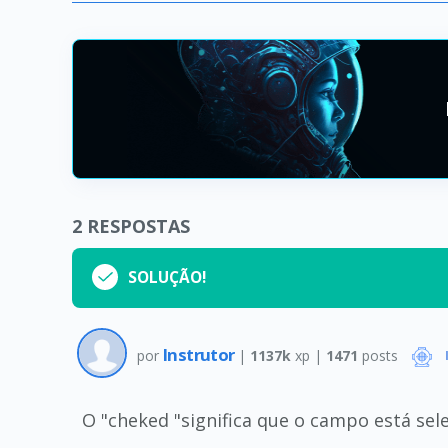
2
RESPOSTAS
SOLUÇÃO!
Instrutor
por
|
1137k
xp |
1471
posts
O "cheked "significa que o campo está sel