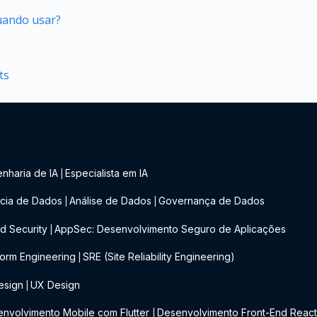
quando usar?
ts
nharia de IA
Especialista em IA
|
cia de Dados
Análise de Dados
Governança de Dados
|
|
d Security
AppSec: Desenvolvimento Seguro de Aplicações
|
form Engineering
SRE (Site Reliability Engineering)
|
esign
UX Design
|
nvolvimento Mobile com Flutter
Desenvolvimento Front-End Reac
|