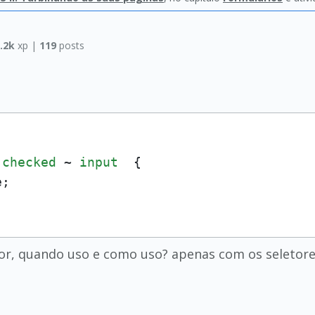
.2k
xp |
119
posts
:checked
 ~ 
input
  {

;

r, quando uso e como uso? apenas com os seletore