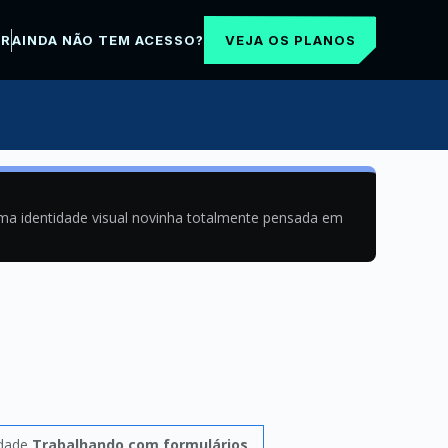
VEJA OS PLANOS
AR
AINDA NÃO TEM ACESSO?
uma identidade visual novinha totalmente pensada em
idade
Trabalhando com formulários