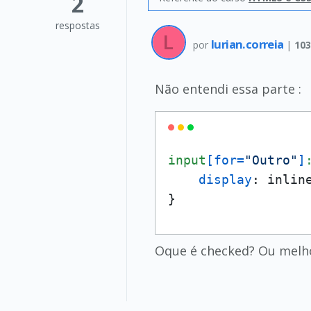
2
respostas
lurian.correia
por
|
103
Não entendi essa parte :
input
[for=
"Outro"
]
display
: inline
}
Oque é checked? Ou melho