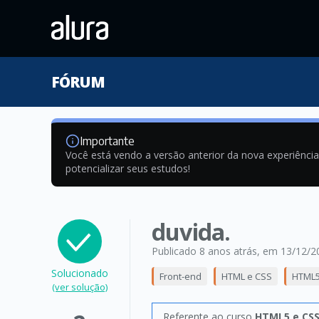
FÓRUM
Importante
Você está vendo a versão anterior da nova experiênci
potencializar seus estudos!
duvida.
Publicado 8 anos atrás
, em 13/12/2
Solucionado
Front-end
HTML e CSS
HTML5
(ver solução)
Referente ao curso
HTML5 e CSS