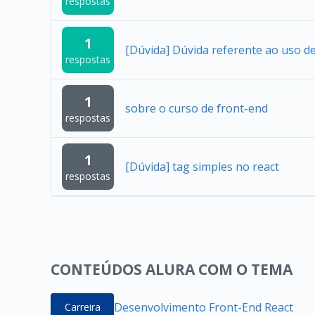
respostas
1
[Dúvida] Dúvida referente ao uso 
respostas
1
sobre o curso de front-end
respostas
1
[Dúvida] tag simples no react
respostas
CONTEÚDOS ALURA COM O TEMA
Desenvolvimento Front-End React
Carreira