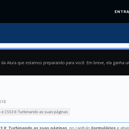
ENTR
a da Alura que estamos preparando para você. Em breve, ela ganha 
018
 e CSS3 II: Turbinando as suas páginas
3 II: Turbinando as suas páginas
, no capítulo
Formulários
e ativ