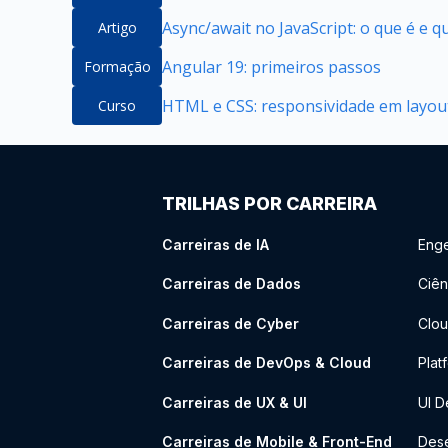
Async/await no JavaScript: o que é e 
Artigo
Angular 19: primeiros passos
Formação
HTML e CSS: responsividade em layou
Curso
TRILHAS POR CARREIRA
Carreiras de IA
Enge
Carreiras de Dados
Ciên
Carreiras de Cyber
Clou
Carreiras de DevOps & Cloud
Plat
Carreiras de UX & UI
UI D
Carreiras de Mobile & Front-End
Dese