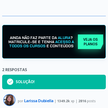
AINDA NÃO FAZ PARTE DA
ALURA
?
VEJA OS
MATRICULE-SE E TENHA
ACESSO A
PLANOS
TODOS OS CURSOS
E CONTEÚDOS
2
RESPOSTAS
SOLUÇÃO!
Larissa Dubiella
por
|
1349.2k
xp |
2816
posts