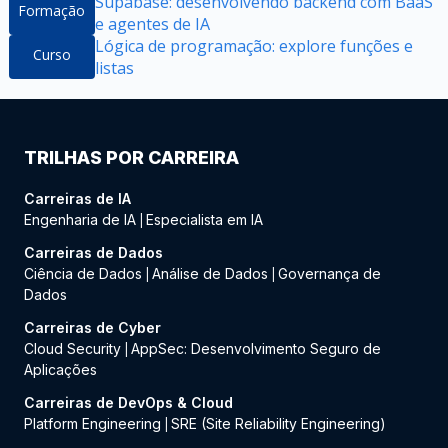
Supabase: desenvolvendo backend com BaaS
Formação
e agentes de IA
Lógica de programação: explore funções e
Curso
listas
TRILHAS POR CARREIRA
Carreiras de IA
Engenharia de IA
Especialista em IA
|
Carreiras de Dados
Ciência de Dados
Análise de Dados
Governança de
|
|
Dados
Carreiras de Cyber
Cloud Security
AppSec: Desenvolvimento Seguro de
|
Aplicações
Carreiras de DevOps & Cloud
Platform Engineering
SRE (Site Reliability Engineering)
|