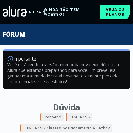
AINDA NÃO TEM
VEJA OS
ENTRAR
ACESSO?
PLANOS
FÓRUM
Importante
Você está vendo a versão anterior da nova experiência da
Alura que estamos preparando para você. Em breve, ela
ganha uma identidade visual novinha totalmente pensada
em potencializar seus estudos!
Dúvida
Front-end
HTML e CSS
HTML e CSS: Classes, posicionamento e Flexbox