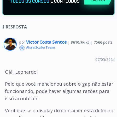
TODOS OS CURSOS
E CONTEÚDOS
1
RESPOSTA
Victor Costa Santos
por
|
3610.7k
xp |
7566
posts
Alura Scuba Team
07/05/2024
Olá, Leonardo!
Pelo que você mencionou sobre o gap não estar
funcionando, pode haver algumas razões para
isso acontecer.
Verifique se o display do container está definido