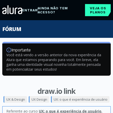
AINDA NÃO TEM
VEJA OS
ENTRAR
ACESSO?
PLANOS
FÓRUM
Importante
Você está vendo a versão anterior da nova experiência da
Alura que estamos preparando para você. Em breve, ela
ganha uma identidade visual novinha totalmente pensada
em potencializar seus estudos!
draw.io link
UX & Design
UX Design
UX: o que é experiência de usuário
Referente ao curso
UX: o que é experiência de usuário
,