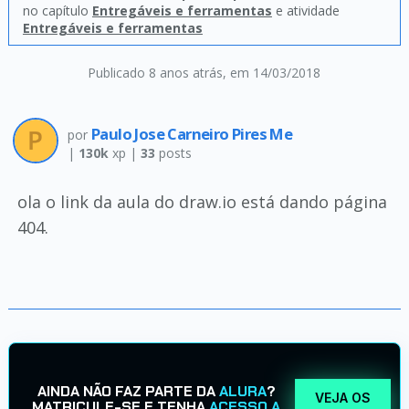
no capítulo
Entregáveis e ferramentas
e atividade
Entregáveis e ferramentas
Publicado 8 anos atrás
, em 14/03/2018
Paulo Jose Carneiro Pires Me
por
|
130k
xp |
33
posts
ola o link da aula do draw.io está dando página
404.
AINDA NÃO FAZ PARTE DA
ALURA
?
VEJA OS
MATRICULE-SE E TENHA
ACESSO A