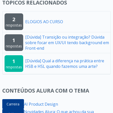
TÓPICOS RELACIONADOS
2
ELOGIOS AO CURSO
respostas
[Dúvida] Transição ou integração? Dúvida
1
sobre focar em UX/UI tendo background em
respostas
Front-end
1
[Dúvida] Qual a diferença na prática entre
HSB e HSL quando fazemos uma arte?
respostas
CONTEÚDOS ALURA COM O TEMA
AI Product Design
Carreira
Novidades Alura: O que achou da sua