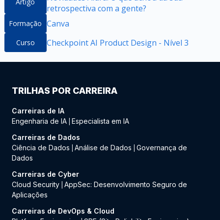
Artigo
retrospectiva com a gente?
Canva
Formação
Checkpoint AI Product Design - Nível 3
Curso
TRILHAS POR CARREIRA
Carreiras de IA
Engenharia de IA
Especialista em IA
|
Carreiras de Dados
Ciência de Dados
Análise de Dados
Governança de
|
|
Dados
Carreiras de Cyber
Cloud Security
AppSec: Desenvolvimento Seguro de
|
Aplicações
Carreiras de DevOps & Cloud