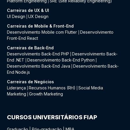
Platform Engineering
SRE (Site Reliability Engineering)
|
Carreiras de UX & UI
UI Design
UX Design
|
Carreiras de Mobile & Front-End
Desenvolvimento Mobile com Flutter
Desenvolvimento
|
Front-End React
Carreiras de Back-End
Desenvolvimento Back-End PHP
Desenvolvimento Back-
|
End .NET
Desenvolvimento Back-End Python
|
|
Desenvolvimento Back-End Java
Desenvolvimento Back-
|
End Node.js
Carreiras de Negócios
Liderança
Recursos Humanos (RH)
Social Media
|
|
Marketing
Growth Marketing
|
CURSOS UNIVERSITÁRIOS FIAP
Graduação
|
Pós-graduação
|
MBA