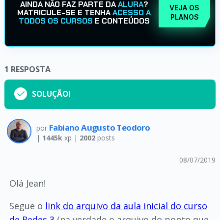
AINDA NÃO FAZ PARTE DA
ALURA
?
VEJA OS
MATRICULE-SE E TENHA
ACESSO A
PLANOS
TODOS OS CURSOS
E CONTEÚDOS
1
RESPOSTA
SOLUÇÃO!
Fabiano Augusto Teodoro
por
|
1445k
xp |
2002
posts
08/07/2019
Olá Jean!
Segue o
link do arquivo da aula inicial do curso
de Redes 3
(na verdade o arquivo do ponto que