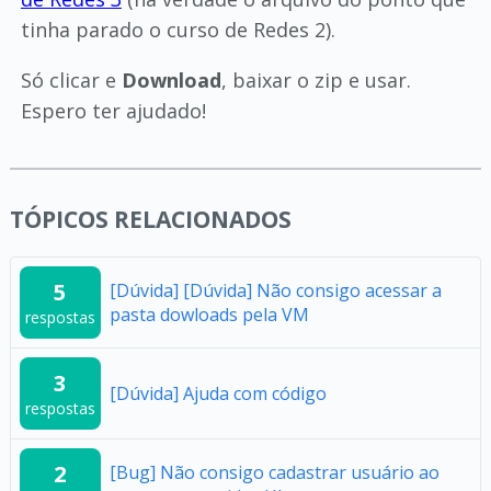
tinha parado o curso de Redes 2).
Só clicar e
Download
, baixar o zip e usar.
Espero ter ajudado!
TÓPICOS RELACIONADOS
5
[Dúvida] [Dúvida] Não consigo acessar a
pasta dowloads pela VM
respostas
3
[Dúvida] Ajuda com código
respostas
2
[Bug] Não consigo cadastrar usuário ao