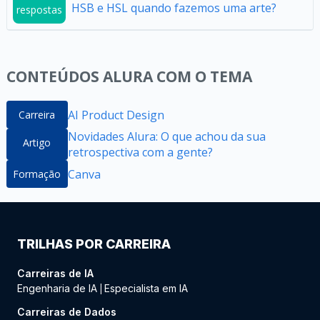
HSB e HSL quando fazemos uma arte?
respostas
CONTEÚDOS ALURA COM O TEMA
AI Product Design
Carreira
Novidades Alura: O que achou da sua
Artigo
retrospectiva com a gente?
Canva
Formação
TRILHAS POR CARREIRA
Carreiras de IA
Engenharia de IA
Especialista em IA
|
Carreiras de Dados