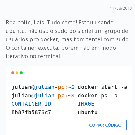
11/08/2019
Boa noite, Laís. Tudo certo! Estou usando
ubuntu, não uso o sudo pois criei um grupo de
usuários pro docker, mas tbm tentei com sudo.
O container executa, porém não em modo
iterativo no terminal.
julian
@julian
-
pc:
~
$ 
docker start -a -
julian
@julian
-
pc:
~
$ 
CONTAINER
ID
IMAGE
8b87fb5876c7        ubuntu           
COPIAR CÓDIGO