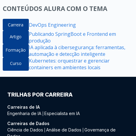
CONTEÚDOS ALURA COM O TEMA
DevOps Engineering
Carreira
Publicando SpringBoot e Frontend em
Artigo
produção
IA aplicada à cibersegurança: ferramentas,
Formação
automação e detecção inteligente
Kubernetes: orquestrar e gerenciar
Curso
containers em ambientes locais
TRILHAS POR CARREIRA
Carreiras de IA
Engenharia de IA
Especialista em IA
|
Carreiras de Dados
Ciência de Dados
Análise de Dados
Governança de
|
|