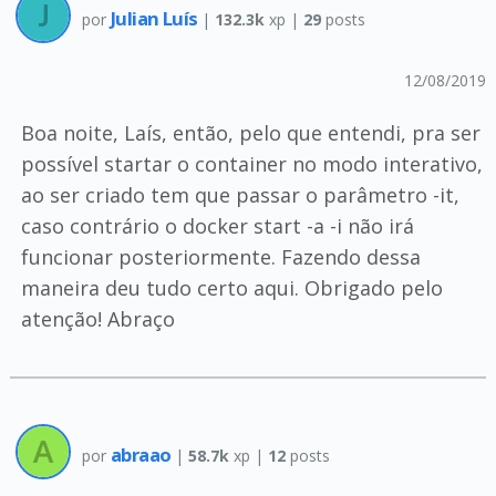
Julian Luís
por
|
132.3k
xp |
29
posts
12/08/2019
Boa noite, Laís, então, pelo que entendi, pra ser
possível startar o container no modo interativo,
ao ser criado tem que passar o parâmetro -it,
caso contrário o docker start -a -i não irá
funcionar posteriormente. Fazendo dessa
maneira deu tudo certo aqui. Obrigado pelo
atenção! Abraço
abraao
por
|
58.7k
xp |
12
posts