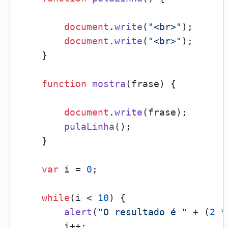
document
.
write
(
"<br>"
);

document
.
write
(
"<br>"
);

    }

function
mostra
(
frase
) {

document
.
write
(frase);

pulaLinha
();

    }

var
 i = 
0
;

while
(i < 
10
) {

alert
(
"O resultado é "
 + (
2
 *
        i++;
