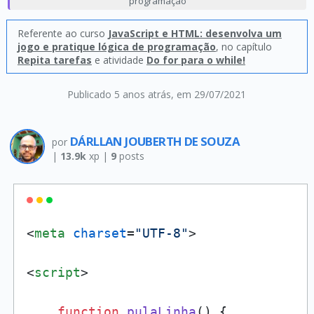
programação
Referente ao curso
JavaScript e HTML: desenvolva um
jogo e pratique lógica de programação
, no capítulo
Repita tarefas
e atividade
Do for para o while!
Publicado 5 anos atrás
, em 29/07/2021
DÁRLLAN JOUBERTH DE SOUZA
por
|
13.9k
xp |
9
posts
<
meta
charset
=
"UTF-8"
>
<
script
>
function
pulaLinha
(
) {
