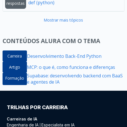
def (python)
respostas
Mostrar mais tópicos
CONTEÚDOS ALURA COM O TEMA
Desenvolvimento Back-End Python
Carreira
MCP: o que é, como funciona e diferenças
Artigo
Supabase: desenvolvendo backend com BaaS
Formação
e agentes de IA
TRILHAS POR CARREIRA
Carreiras de IA
Engenharia de IA
Especialista em IA
|