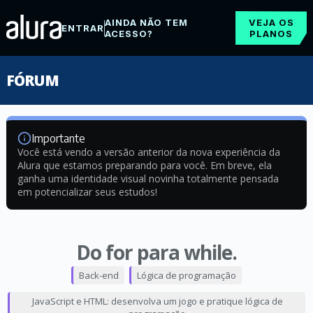
AINDA NÃO TEM
VEJA OS
ENTRAR
ACESSO?
PLANOS
FÓRUM
Importante
Você está vendo a versão anterior da nova experiência da
Alura que estamos preparando para você. Em breve, ela
ganha uma identidade visual novinha totalmente pensada
em potencializar seus estudos!
Do for para while.
Back-end
Lógica de programação
JavaScript e HTML: desenvolva um jogo e pratique lógica de