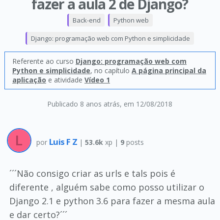
fazer a aula 2 de Django?
Back-end
Python web
Django: programação web com Python e simplicidade
Referente ao curso
Django: programação web com
Python e simplicidade
, no capítulo
A página principal da
aplicação
e atividade
Vídeo 1
Publicado 8 anos atrás
, em 12/08/2018
Luis F Z
por
|
53.6k
xp |
9
posts
´´´Não consigo criar as urls e tals pois é
diferente , alguém sabe como posso utilizar o
Django 2.1 e python 3.6 para fazer a mesma aula
e dar certo?´´´