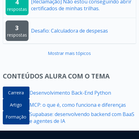
4
[Reclamação] Não estou conseguindo abrir
certificados de minhas trilhas.
respostas
3
Desafio: Calculadora de despesas
respostas
Mostrar mais tópicos
CONTEÚDOS ALURA COM O TEMA
Desenvolvimento Back-End Python
Carreira
MCP: o que é, como funciona e diferenças
Artigo
Supabase: desenvolvendo backend com BaaS
Formação
e agentes de IA