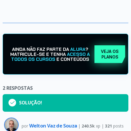
AINDA NÃO FAZ PARTE DA
ALURA
?
VEJA OS
MATRICULE-SE E TENHA
ACESSO A
PLANOS
TODOS OS CURSOS
E CONTEÚDOS
2
RESPOSTAS
SOLUÇÃO!
Welton Vaz de Souza
por
|
240.5k
xp |
321
posts