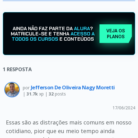
AINDA NÃO FAZ PARTE DA
ALURA
?
VEJA OS
MATRICULE-SE E TENHA
ACESSO A
PLANOS
TODOS OS CURSOS
E CONTEÚDOS
1
RESPOSTA
Jefferson De Oliveira Nagy Moretti
por
|
31.7k
xp |
32
posts
17/06/2024
Essas são as distrações mais comuns em nosso
cotidiano, pior que eu meio tempo ainda