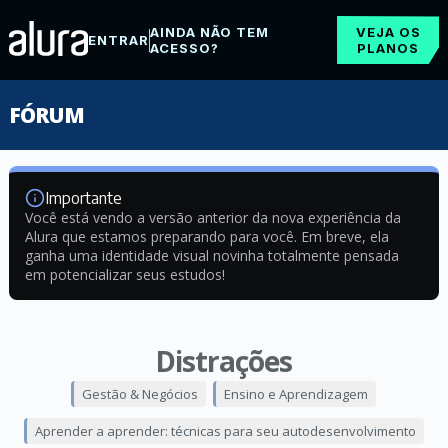
AINDA NÃO TEM
VEJA OS
ENTRAR
ACESSO?
PLANOS
FÓRUM
Importante
Você está vendo a versão anterior da nova experiência da
Alura que estamos preparando para você. Em breve, ela
ganha uma identidade visual novinha totalmente pensada
em potencializar seus estudos!
Distrações
Gestão & Negócios
Ensino e Aprendizagem
Aprender a aprender: técnicas para seu autodesenvolvimento