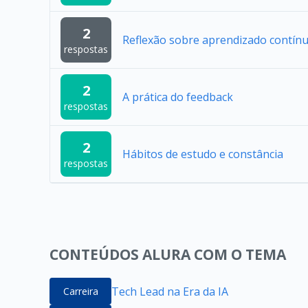
2
Reflexão sobre aprendizado contín
respostas
2
A prática do feedback
respostas
2
Hábitos de estudo e constância
respostas
CONTEÚDOS ALURA COM O TEMA
Tech Lead na Era da IA
Carreira