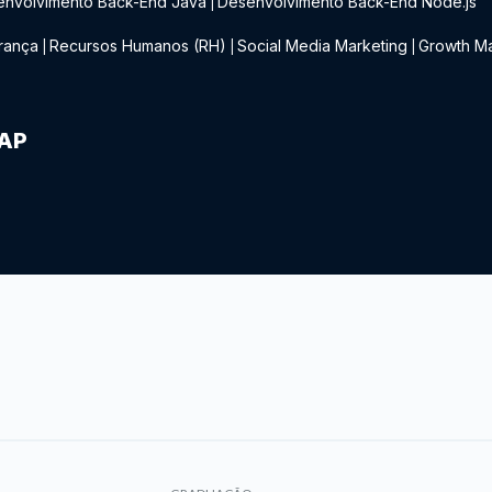
envolvimento Back-End Java
Desenvolvimento Back-End Node.js
|
rança
Recursos Humanos (RH)
Social Media Marketing
Growth Ma
|
|
|
IAP