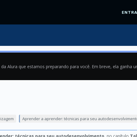
ENTR
a da Alura que estamos preparando para você. Em breve, ela ganha 
1
dizagem
Aprender a aprender: técnicas para seu autodesenvolviment
ender: técnicas para seu autodesenvolvimento
, no capítulo
Tal