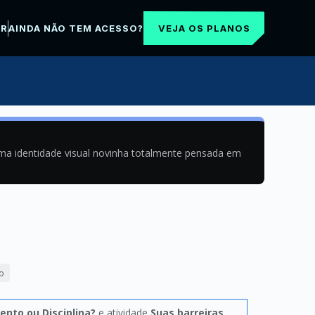
VEJA OS PLANOS
AR
AINDA NÃO TEM ACESSO?
uma identidade visual novinha totalmente pensada em
o
ento ou Disciplina?
e atividade
Suas barreiras