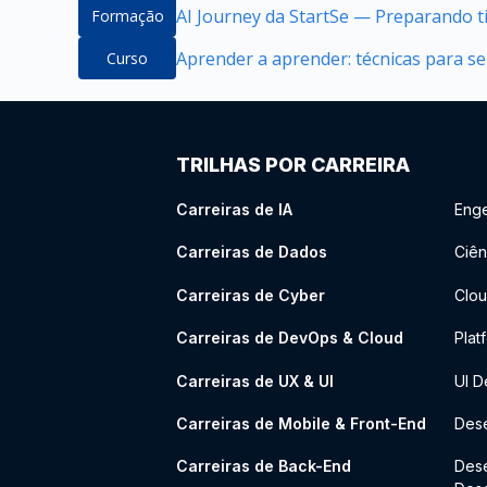
AI Journey da StartSe — Preparando ti
Formação
Aprender a aprender: técnicas para 
Curso
TRILHAS POR CARREIRA
Carreiras de IA
Enge
Carreiras de Dados
Ciên
Carreiras de Cyber
Clou
Carreiras de DevOps & Cloud
Plat
Carreiras de UX & UI
UI D
Carreiras de Mobile & Front-End
Dese
Carreiras de Back-End
Des