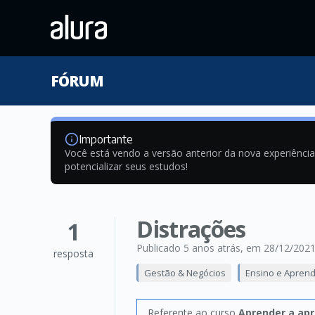
FÓRUM
Importante
Você está vendo a versão anterior da nova experiênci
potencializar seus estudos!
Distrações
1
Publicado 5 anos atrás
, em 28/12/202
resposta
Gestão & Negócios
Ensino e Apren
Referente ao curso
Aprender a apr