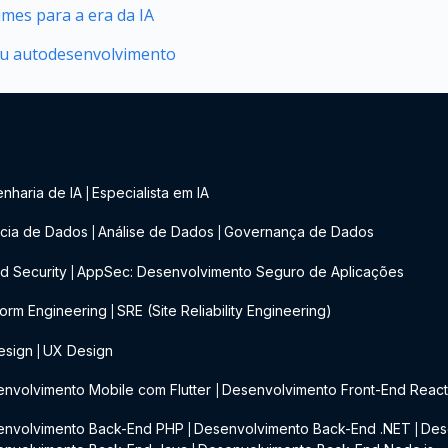
mes para a era da IA
seu autodesenvolvimento
nharia de IA
Especialista em IA
|
cia de Dados
Análise de Dados
Governança de Dados
|
|
d Security
AppSec: Desenvolvimento Seguro de Aplicações
|
form Engineering
SRE (Site Reliability Engineering)
|
esign
UX Design
|
nvolvimento Mobile com Flutter
Desenvolvimento Front-End Reac
|
envolvimento Back-End PHP
Desenvolvimento Back-End .NET
Des
|
|