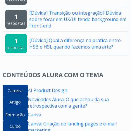
[Dúvida] Transição ou integração? Dúvida
1
sobre focar em UX/UI tendo background em
respostas
Front-end
1
[Dúvida] Qual a diferença na prática entre
HSB e HSL quando fazemos uma arte?
respostas
CONTEÚDOS ALURA COM O TEMA
AI Product Design
Carreira
Novidades Alura: O que achou da sua
Artigo
retrospectiva com a gente?
Canva
Formação
Canva: Criação de landing pages e e-mail
Curso
marketing