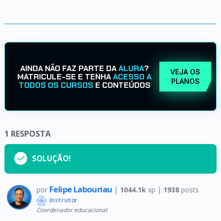
AINDA NÃO FAZ PARTE DA
ALURA
?
VEJA OS
MATRICULE-SE E TENHA
ACESSO A
PLANOS
TODOS OS CURSOS
E CONTEÚDOS
1
RESPOSTA
SOLUÇÃO!
Felipe Labouriau
por
|
1044.1k
xp |
1938
posts
Instrutor
Coordenador educacional