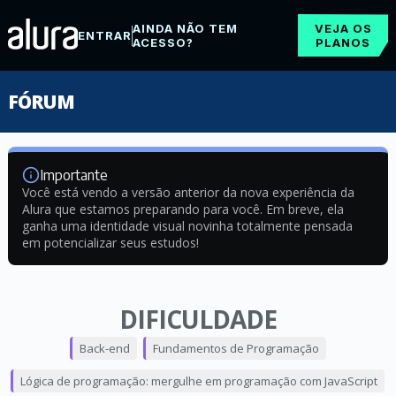
AINDA NÃO TEM
VEJA OS
ENTRAR
ACESSO?
PLANOS
FÓRUM
Importante
Você está vendo a versão anterior da nova experiência da
Alura que estamos preparando para você. Em breve, ela
ganha uma identidade visual novinha totalmente pensada
em potencializar seus estudos!
DIFICULDADE
Back-end
Fundamentos de Programação
Lógica de programação: mergulhe em programação com JavaScript