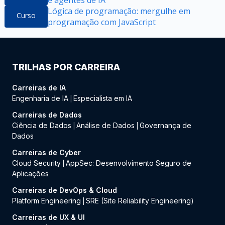
e agentes de IA
Lógica de programação: mergulhe em
Curso
programação com JavaScript
TRILHAS POR CARREIRA
Carreiras de IA
Engenharia de IA
Especialista em IA
|
Carreiras de Dados
Ciência de Dados
Análise de Dados
Governança de
|
|
Dados
Carreiras de Cyber
Cloud Security
AppSec: Desenvolvimento Seguro de
|
Aplicações
Carreiras de DevOps & Cloud
Platform Engineering
SRE (Site Reliability Engineering)
|
Carreiras de UX & UI