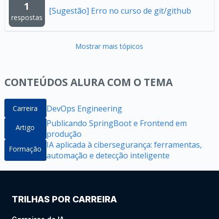
1
[Sugestão] Erro no curso de git/github
respostas
Mostrar mais tópicos
CONTEÚDOS ALURA COM O TEMA
DevOps Engineering
Carreira
Publicando SpringBoot e Frontend em
Artigo
produção
IA aplicada à cibersegurança: ferramentas,
Formação
automação e detecção inteligente
TRILHAS POR CARREIRA