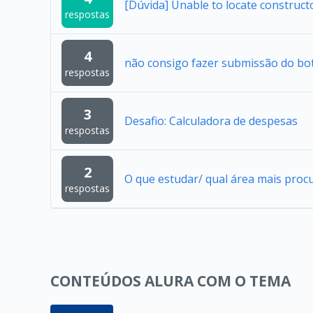
[Dúvida] Unable to locate construc
respostas
4
não consigo fazer submissão do bo
respostas
3
Desafio: Calculadora de despesas
respostas
2
O que estudar/ qual área mais proc
respostas
CONTEÚDOS ALURA COM O TEMA