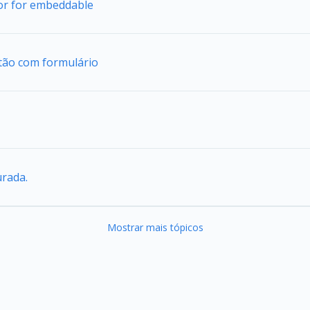
tor for embeddable
tão com formulário
urada.
Mostrar mais tópicos