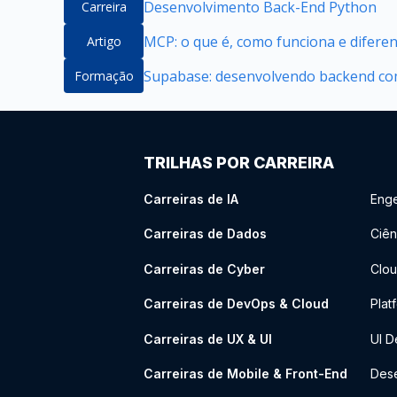
Desenvolvimento Back-End Python
Carreira
MCP: o que é, como funciona e difere
Artigo
Supabase: desenvolvendo backend com
Formação
TRILHAS POR CARREIRA
Carreiras de IA
Enge
Carreiras de Dados
Ciên
Carreiras de Cyber
Clou
Carreiras de DevOps & Cloud
Plat
Carreiras de UX & UI
UI D
Carreiras de Mobile & Front-End
Dese