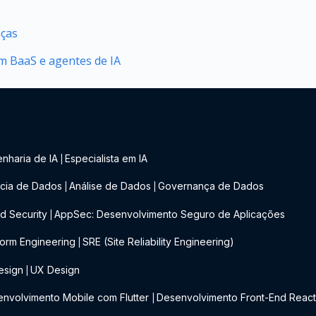
nças
 BaaS e agentes de IA
nharia de IA
Especialista em IA
|
cia de Dados
Análise de Dados
Governança de Dados
|
|
d Security
AppSec: Desenvolvimento Seguro de Aplicações
|
form Engineering
SRE (Site Reliability Engineering)
|
esign
UX Design
|
nvolvimento Mobile com Flutter
Desenvolvimento Front-End Reac
|