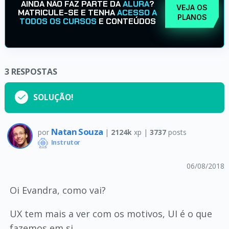
AINDA NÃO FAZ PARTE DA
ALURA
?
VEJA OS
MATRICULE-SE E TENHA
ACESSO A
PLANOS
TODOS OS CURSOS
E CONTEÚDOS
3
RESPOSTAS
SOLUÇÃO!
Natan Souza
por
|
2124k
xp |
3737
posts
Instrutor
06/08/2018
Oi Evandra, como vai?
UX tem mais a ver com os motivos, UI é o que
fazemos em si.