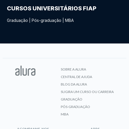
CURSOS UNIVERSITÁRIOS FIAP
Graduação
|
Pós-graduação
|
MBA
SOBRE A ALURA
CENTRAL DE AJUDA
BLOG DA ALURA
SUGIRA UM CURSO OU CARREIRA
GRADUAÇÃO
PÓS-GRADUAÇÃO
MBA
ACOMPANHE-NOS
APPS