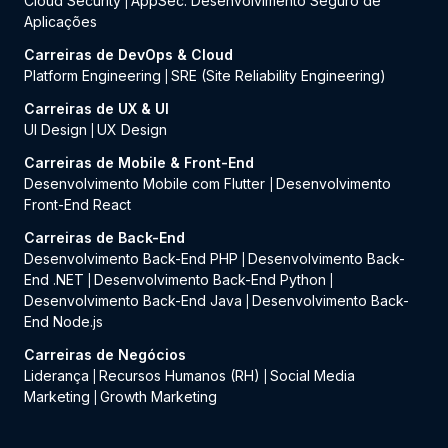
Cloud Security
AppSec: Desenvolvimento Seguro de
|
Aplicações
Carreiras de DevOps & Cloud
Platform Engineering
SRE (Site Reliability Engineering)
|
Carreiras de UX & UI
UI Design
UX Design
|
Carreiras de Mobile & Front-End
Desenvolvimento Mobile com Flutter
Desenvolvimento
|
Front-End React
Carreiras de Back-End
Desenvolvimento Back-End PHP
Desenvolvimento Back-
|
End .NET
Desenvolvimento Back-End Python
|
|
Desenvolvimento Back-End Java
Desenvolvimento Back-
|
End Node.js
Carreiras de Negócios
Liderança
Recursos Humanos (RH)
Social Media
|
|
Marketing
Growth Marketing
|