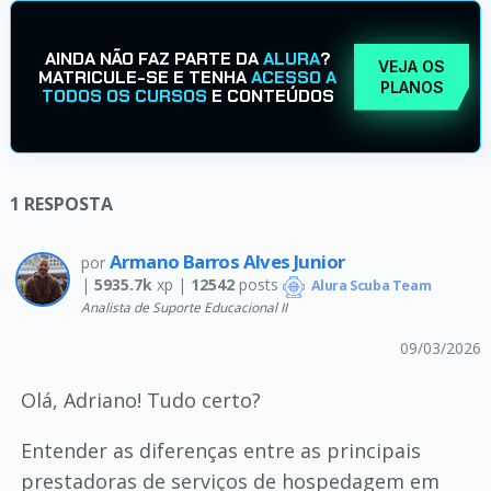
AINDA NÃO FAZ PARTE DA
ALURA
?
VEJA OS
MATRICULE-SE E TENHA
ACESSO A
PLANOS
TODOS OS CURSOS
E CONTEÚDOS
1
RESPOSTA
Armano Barros Alves Junior
por
|
5935.7k
xp |
12542
posts
Alura Scuba Team
Analista de Suporte Educacional II
09/03/2026
Olá, Adriano! Tudo certo?
Entender as diferenças entre as principais
prestadoras de serviços de hospedagem em