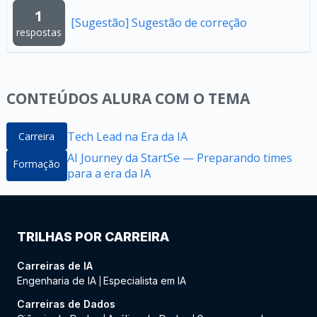
1
[Sugestão] Sugestão de correção
respostas
CONTEÚDOS ALURA COM O TEMA
Tech Lead na Era da IA
Carreira
AI Journey da StartSe — Preparando times
Formação
para a era da IA
TRILHAS POR CARREIRA
Carreiras de IA
Engenharia de IA
Especialista em IA
|
Carreiras de Dados