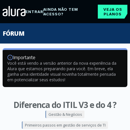
AINDA NÃO TEM
VEJA OS
ENTRAR
ACESSO?
PLANOS
FÓRUM
Importante
Você está vendo a versão anterior da nova experiência da
Alura que estamos preparando para você. Em breve, ela
ganha uma identidade visual novinha totalmente pensada
em potencializar seus estudos!
Diferenca do ITIL V3 e do 4 ?
Gestão & Negócios
Primeiros passos em gestão de serviços de TI