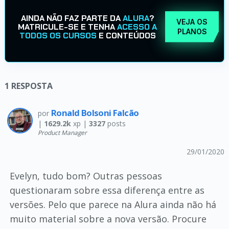
AINDA NÃO FAZ PARTE DA
ALURA
?
VEJA OS
MATRICULE-SE E TENHA
ACESSO A
PLANOS
TODOS OS CURSOS
E CONTEÚDOS
1
RESPOSTA
Ronald Bolsoni Falcão
por
|
1629.2k
xp |
3327
posts
Product Manager
29/01/2020
Evelyn, tudo bom? Outras pessoas
questionaram sobre essa diferença entre as
versões. Pelo que parece na Alura ainda não há
muito material sobre a nova versão. Procure