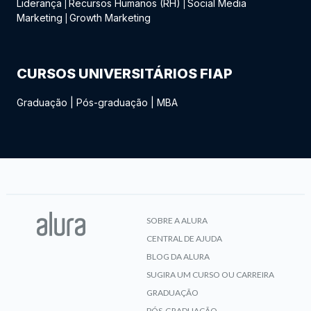
Liderança
Recursos Humanos (RH)
Social Media
|
|
Marketing
Growth Marketing
|
CURSOS UNIVERSITÁRIOS FIAP
Graduação
|
Pós-graduação
|
MBA
SOBRE A ALURA
CENTRAL DE AJUDA
BLOG DA ALURA
SUGIRA UM CURSO OU CARREIRA
GRADUAÇÃO
PÓS-GRADUAÇÃO