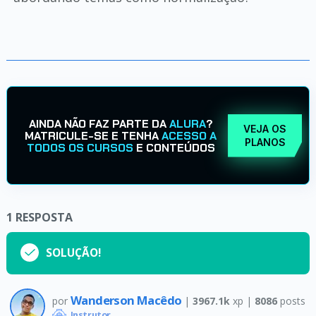
AINDA NÃO FAZ PARTE DA
ALURA
?
VEJA OS
MATRICULE-SE E TENHA
ACESSO A
PLANOS
TODOS OS CURSOS
E CONTEÚDOS
1
RESPOSTA
SOLUÇÃO!
Wanderson Macêdo
por
|
3967.1k
xp |
8086
posts
Instrutor