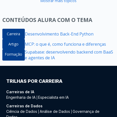
Mostrar mais tópicos
CONTEÚDOS ALURA COM O TEMA
Desenvolvimento Back-End Python
Carreira
MCP: o que é, como funciona e diferenças
Artigo
Supabase: desenvolvendo backend com BaaS
Formação
e agentes de IA
TRILHAS POR CARREIRA
Carreiras de IA
Engenharia de IA
Especialista em IA
|
Carreiras de Dados
Ciência de Dados
Análise de Dados
Governança de
|
|
Dados