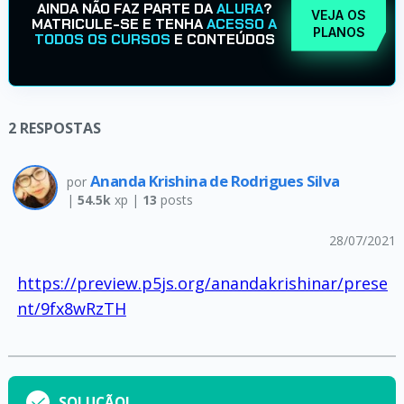
AINDA NÃO FAZ PARTE DA
ALURA
?
VEJA OS
MATRICULE-SE E TENHA
ACESSO A
PLANOS
TODOS OS CURSOS
E CONTEÚDOS
2
RESPOSTAS
Ananda Krishina de Rodrigues Silva
por
|
54.5k
xp |
13
posts
28/07/2021
https://preview.p5js.org/anandakrishinar/prese
nt/9fx8wRzTH
SOLUÇÃO!