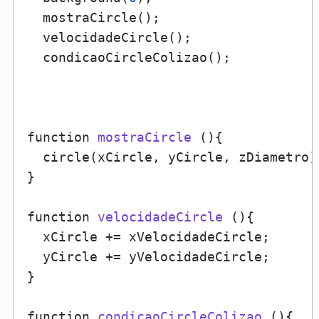
  mostraCircle();

  velocidadeCircle();

  condicaoCircleColizao();

function 
mostraCircle
 ()
{

  circle(xCircle, yCircle, zDiametro);
}

function 
velocidadeCircle
 ()
{

  xCircle += xVelocidadeCircle;

  yCircle += yVelocidadeCircle;

}

function 
condicaoCircleColizao
 ()
{
