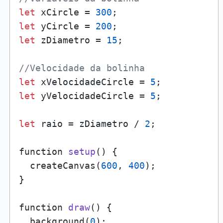
let
 xCircle = 
300
let
 yCircle = 
200
let
 zDiametro = 
15
;

//Velocidade da bolinha
let
 xVelocidadeCircle = 
5
let
 yVelocidadeCircle = 
5
;

let
 raio = zDiametro / 
2
;

function 
setup
()
 {

  createCanvas(
600
, 
400
);

}

function 
draw
()
 {

  background(
0
);
