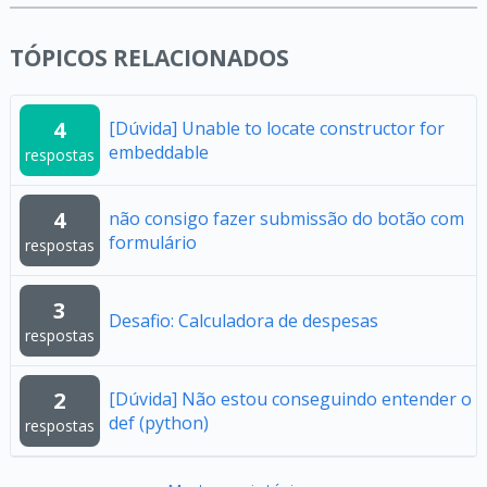
TÓPICOS RELACIONADOS
4
[Dúvida] Unable to locate constructor for
embeddable
respostas
4
não consigo fazer submissão do botão com
formulário
respostas
3
Desafio: Calculadora de despesas
respostas
2
[Dúvida] Não estou conseguindo entender o
def (python)
respostas