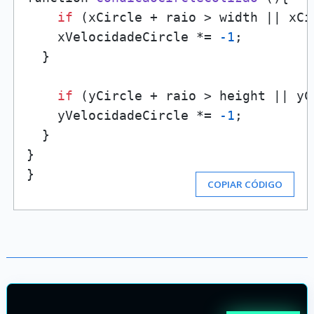
if
 (xCircle + raio > width || xCi
    xVelocidadeCircle *= 
-1
; 

  }

if
 (yCircle + raio > height || yC
    yVelocidadeCircle *= 
-1
;

  }

}

}
COPIAR CÓDIGO