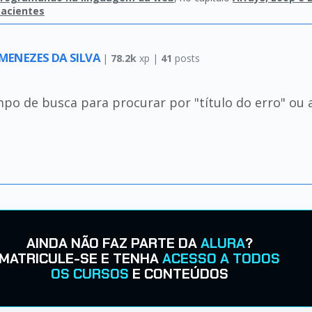
pacientes
MENEZES DA SILVA
|
78.2k
xp |
41
posts
mpo de busca para procurar por "título do erro" ou
AINDA NÃO FAZ PARTE DA
ALURA
?
MATRICULE-SE E TENHA
ACESSO A TODOS
OS CURSOS
E CONTEÚDOS