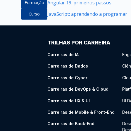
Angular 19: primeiros passos
Formação
JavaScript: aprendendo a programar
Curso
TRILHAS POR CARREIRA
Carreiras de IA
Enge
Carreiras de Dados
Ciên
Carreiras de Cyber
Clou
Carreiras de DevOps & Cloud
Plat
Carreiras de UX & UI
UI D
Carreiras de Mobile & Front-End
Dese
Carreiras de Back-End
Des
Des