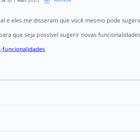
.1k
xp |
9007
posts
Instrutor
al e eles me disseram que você mesmo pode sugerir
ara que seja possível sugerir novas funcionalidade
s-funcionalidades