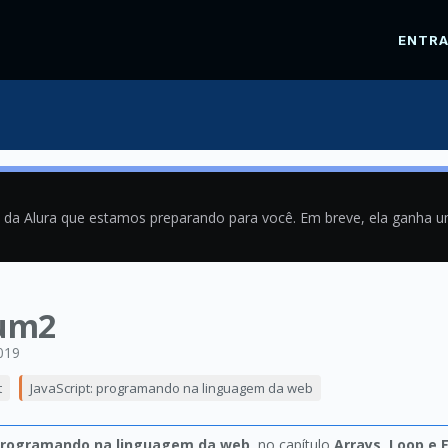
ENTR
a da Alura que estamos preparando para você. Em breve, ela ganha 
rum2
019
t
JavaScript: programando na linguagem da web
 programando na linguagem da web
, no capítulo
Arrays, Loop e E