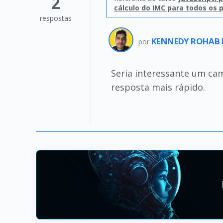
2
cálculo do IMC para todos os 
respostas
KENNEDY ROHAB 
por
Seria interessante um ca
resposta mais rápido.