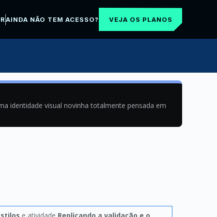
VEJA OS PLANOS
AR
AINDA NÃO TEM ACESSO?
uma identidade visual novinha totalmente pensada em
stilos
e atividade
Replicando a validação e o