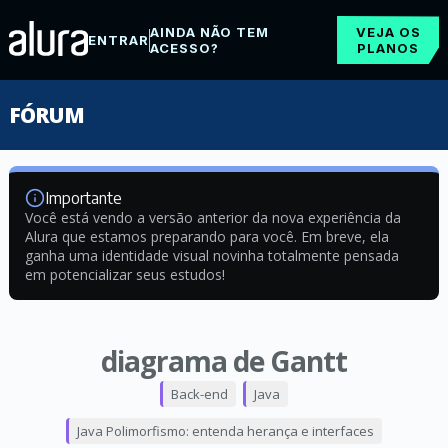
AINDA NÃO TEM
VEJA OS
ENTRAR
ACESSO?
PLANOS
FÓRUM
Importante
Você está vendo a versão anterior da nova experiência da
Alura que estamos preparando para você. Em breve, ela
ganha uma identidade visual novinha totalmente pensada
em potencializar seus estudos!
diagrama de Gantt
Back-end
Java
Java Polimorfismo: entenda herança e interfaces