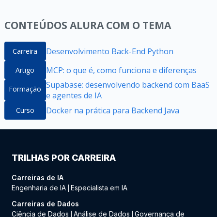
CONTEÚDOS ALURA COM O TEMA
Desenvolvimento Back-End Python
Carreira
MCP: o que é, como funciona e diferenças
Artigo
Supabase: desenvolvendo backend com BaaS
Formação
e agentes de IA
Docker na prática para Backend Java
Curso
TRILHAS POR CARREIRA
Carreiras de IA
Engenharia de IA
Especialista em IA
|
Carreiras de Dados
Ciência de Dados
Análise de Dados
Governança de
|
|