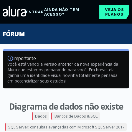
AINDA NÃO TEM
VEJA OS
ENTRAR
ACESSO?
PLANOS
FÓRUM
Importante
Você está vendo a versão anterior da nova experiência da
Alura que estamos preparando para você. Em breve, ela
ganha uma identidade visual novinha totalmente pensada
em potencializar seus estudos!
Diagrama de dados não existe
Dados
Bancos de Dados & SQL
SQL Server: consultas avançadas com Microsoft SQL Server 2017