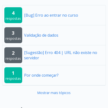
4
[Bug] Erro ao entrar no curso
respostas
3
Validação de dados
respostas
2
[Sugestão] Erro 404 | URL não existe no
servidor
respostas
1
Por onde começar?
respostas
Mostrar mais tópicos