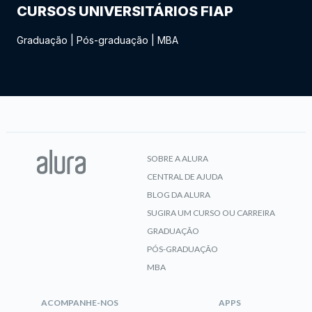
CURSOS UNIVERSITÁRIOS FIAP
Graduação
|
Pós-graduação
|
MBA
SOBRE A ALURA
CENTRAL DE AJUDA
BLOG DA ALURA
SUGIRA UM CURSO OU CARREIRA
GRADUAÇÃO
PÓS-GRADUAÇÃO
MBA
ACOMPANHE-NOS
APPS