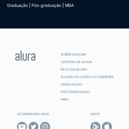
Graduação
|
Pós-graduação
|
MBA
SOBRE A ALURA
CENTRAL DE AJUDA
BLOG DA ALURA
SUGIRA UM CURSO OU CARREIRA
GRADUAÇÃO
PÓS-GRADUAÇÃO
MBA
ACOMPANHE-NOS
APPS