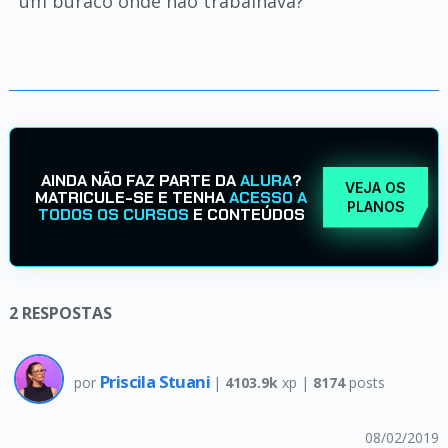
um buraco onde não trabalhava?
AINDA NÃO FAZ PARTE DA
ALURA
?
VEJA OS
MATRICULE-SE E TENHA
ACESSO A
PLANOS
TODOS OS CURSOS
E CONTEÚDOS
2
RESPOSTAS
Priscila Stuani
por
|
4103.9k
xp |
8174
posts
08/02/2019