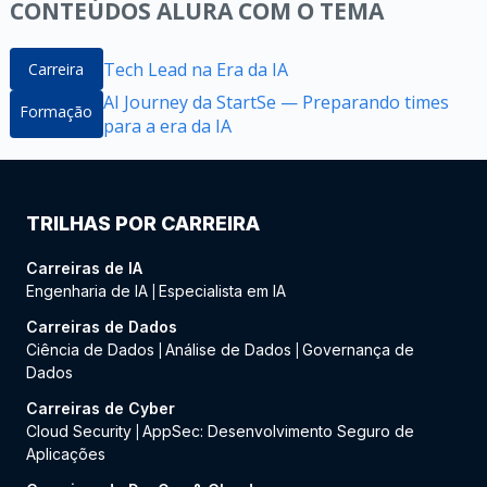
CONTEÚDOS ALURA COM O TEMA
Tech Lead na Era da IA
Carreira
AI Journey da StartSe — Preparando times
Formação
para a era da IA
TRILHAS POR CARREIRA
Carreiras de IA
Engenharia de IA
Especialista em IA
|
Carreiras de Dados
Ciência de Dados
Análise de Dados
Governança de
|
|
Dados
Carreiras de Cyber
Cloud Security
AppSec: Desenvolvimento Seguro de
|
Aplicações