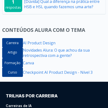
1
[Dúvida] Qual a diferença na prática entre
HSB e HSL quando fazemos uma arte?
respostas
CONTEÚDOS ALURA COM O TEMA
AI Product Design
Carreira
Novidades Alura: O que achou da sua
Artigo
retrospectiva com a gente?
Canva
Formação
Checkpoint AI Product Design - Nível 3
Curso
TRILHAS POR CARREIRA
Carreiras de IA