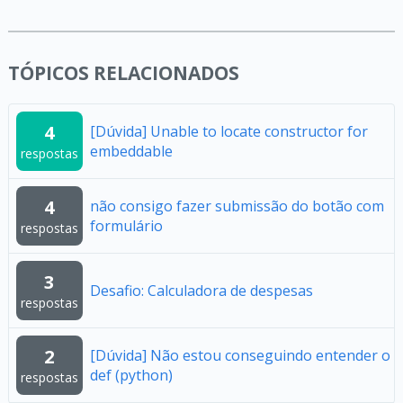
TÓPICOS RELACIONADOS
4
[Dúvida] Unable to locate constructor for
embeddable
respostas
4
não consigo fazer submissão do botão com
formulário
respostas
3
Desafio: Calculadora de despesas
respostas
2
[Dúvida] Não estou conseguindo entender o
def (python)
respostas