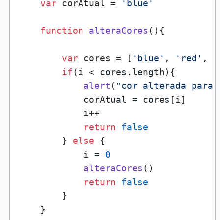
var
 corAtual = 
'blue'
function
alteraCores
(
){

var
 cores = [
'blue'
, 
'red'
, 
'
if
(i < cores.
length
){

alert
(
"cor alterada para:
            corAtual = cores[i]

            i++

return
false
        } 
else
 { 

            i = 
0
alteraCores
()

return
false
        }

    }
