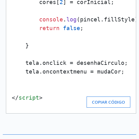
        cores[
2
] = corInicial;

console
.
log
(pincel.
fillStyle
)
return
false
;

    }

    tela.
onclick
 = desenhaCirculo;

    tela.
oncontextmenu
 = mudaCor;

</
script
>
COPIAR CÓDIGO