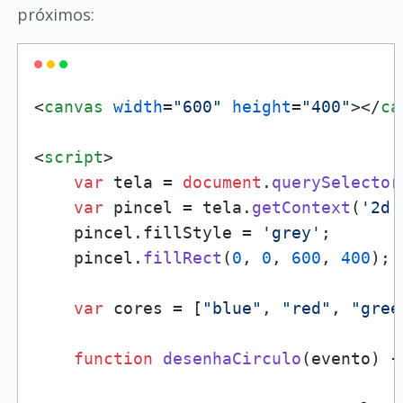
próximos:
<
canvas
width
=
"600"
height
=
"400"
>
</
ca
<
script
>
var
 tela = 
document
.
querySelector
var
 pincel = tela.
getContext
(
'2d'
    pincel.
fillStyle
 = 
'grey'
;

    pincel.
fillRect
(
0
, 
0
, 
600
, 
400
);

var
 cores = [
"blue"
, 
"red"
, 
"gree
function
desenhaCirculo
(
evento
) {
