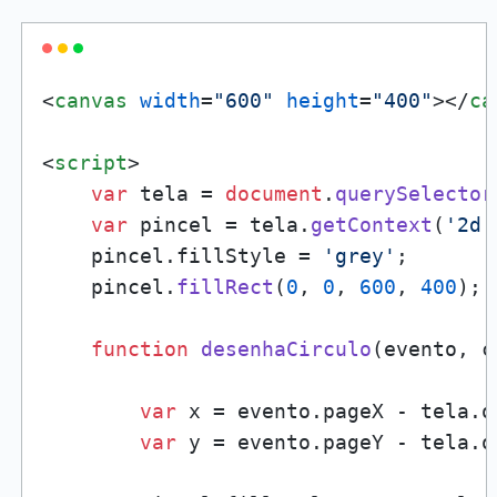
<
canvas
width
=
"600"
height
=
"400"
>
</
ca
<
script
>
var
 tela = 
document
.
querySelector
var
 pincel = tela.
getContext
(
'2d'
    pincel.
fillStyle
 = 
'grey'
;

    pincel.
fillRect
(
0
, 
0
, 
600
, 
400
);

function
desenhaCirculo
(
evento, c
var
 x = evento.
pageX
 - tela.
o
var
 y = evento.
pageY
 - tela.
o