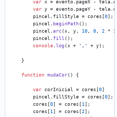
var
 x = evento.
pageX
 - tela.
o
var
 y = evento.
pageY
 - tela.
o
        pincel.
fillStyle
 = cores[
0
];

        pincel.
beginPath
();

        pincel.
arc
(x, y, 
10
, 
0
, 
2
 * 
3
        pincel.
fill
();

console
.
log
(x + 
','
 + y);

    }

function
mudaCor
(
) {

var
 corInicial = cores[
0
]

        pincel.
fillStyle
 = cores[
0
];

        cores[
0
] = cores[
1
];

        cores[
1
] = cores[
2
];
