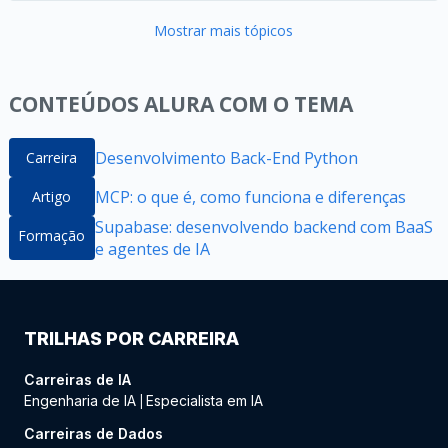
Mostrar mais tópicos
CONTEÚDOS ALURA COM O TEMA
Desenvolvimento Back-End Python
Carreira
MCP: o que é, como funciona e diferenças
Artigo
Supabase: desenvolvendo backend com BaaS
Formação
e agentes de IA
TRILHAS POR CARREIRA
Carreiras de IA
Engenharia de IA
Especialista em IA
|
Carreiras de Dados