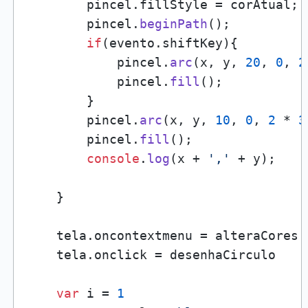
        pincel.
fillStyle
 = corAtual;

        pincel.
beginPath
();

if
(evento.
shiftKey
){

            pincel.
arc
(x, y, 
20
, 
0
, 
2
            pincel.
fill
();

        } 

        pincel.
arc
(x, y, 
10
, 
0
, 
2
 * 
3
        pincel.
fill
();

console
.
log
(x + 
','
 + y);

    }

    tela.
oncontextmenu
 = alteraCores

    tela.
onclick
 = desenhaCirculo

var
 i = 
1