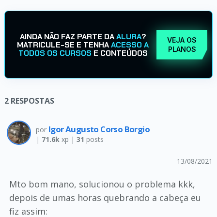
AINDA NÃO FAZ PARTE DA
ALURA
?
VEJA OS
MATRICULE-SE E TENHA
ACESSO A
PLANOS
TODOS OS CURSOS
E CONTEÚDOS
2
RESPOSTAS
Igor Augusto Corso Borgio
por
|
71.6k
xp |
31
posts
13/08/2021
Mto bom mano, solucionou o problema kkk,
depois de umas horas quebrando a cabeça eu
fiz assim: