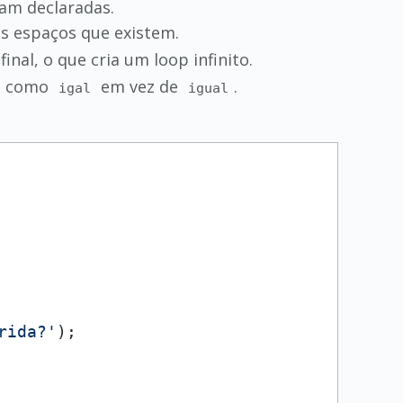
ram declaradas.
s espaços que existem.
 final, o que cria um loop infinito.
e, como
em vez de
.
igal
igual
rida?'