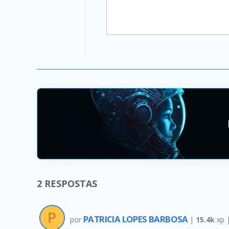
2
RESPOSTAS
PATRICIA LOPES BARBOSA
por
|
15.4k
xp 