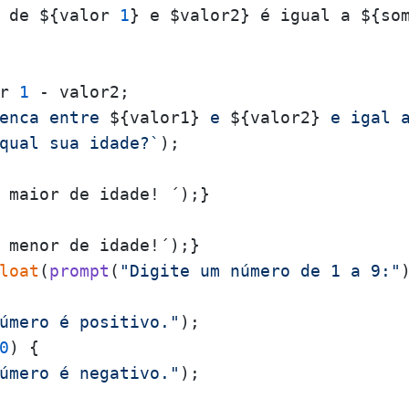
 de ${valor 
1
r 
1
enca entre 
${valor1}
 e 
${valor2}
 e igal 
qual sua idade?`
 maior de idade! ´);}

 menor de idade!´);}

loat
(
prompt
(
"Digite um número de 1 a 9:"
úmero é positivo."
);

0
) {

úmero é negativo."
);
