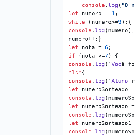
console
.
log
(
"O n
let
 numero = 
1
while
 (numero>=
9
console
.
log
(numero);

let
 nota = 
6
if
 (nota >=
7
console
.
log
(´
Voc
else
console
.
log
(´
Aluno
let
 numeroSorteado =
console
.
log
let
 numeroSorteado =
console
.
log
let
 numeroSorteado1 
console
.
log