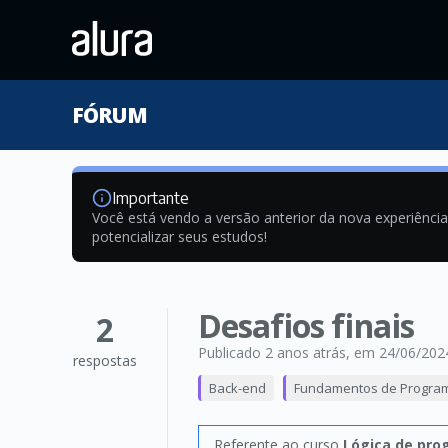
FÓRUM
Importante
Você está vendo a versão anterior da nova experiênci
potencializar seus estudos!
Desafios finais
2
Publicado 2 anos atrás
, em 24/06/202
respostas
Back-end
Fundamentos de Progra
Referente ao curso
Lógica de pro