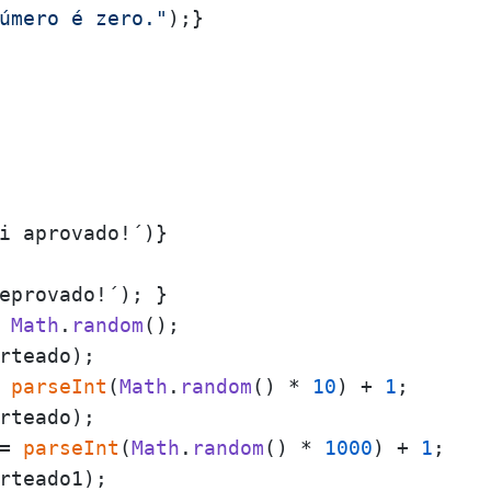
úmero é zero."
 
Math
.
random
 
parseInt
(
Math
.
random
() * 
10
) + 
1
= 
parseInt
(
Math
.
random
() * 
1000
) + 
1