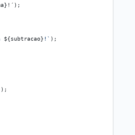
a 
${subtracao}
!`