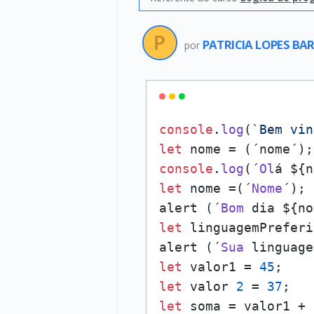
PATRICIA LOPES B
por
console
.
log
(
`Bem vin
let
console
.
log
(´
Ol
let
 nome =(´
Nome
´);

alert (´
Bom
let
 linguagemPreferi
alert (´
Sua
let
 valor1 = 
45
let
 valor 
2
 = 
37
let