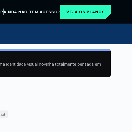
VEJA OS PLANOS
AR
AINDA NÃO TEM ACESSO?
uma identidade visual novinha totalmente pensada em
ipt