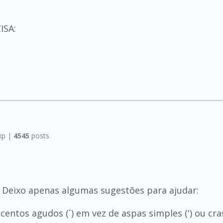
ISA:
xp |
4545
posts
! Deixo apenas algumas sugestões para ajudar:
entos agudos (´) em vez de aspas simples (') ou crase