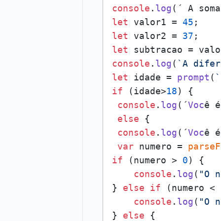
console
.
log
(´ A soma
let
 valor1 = 
45
let
 valor2 = 
37
let
 subtracao = valo
console
.
log
(
`A difer
let
 idade = 
prompt
(
`
if
 (idade>
18
) {

console
.
log
(´
Voc
ê é
else
 {

console
.
log
(´
Voc
ê é
var
 numero = 
parseF
if
 (numero > 
0
) {

console
.
log
(
"O n
} 
else
if
 (numero < 
console
.
log
(
"O n
} 
else
 {
