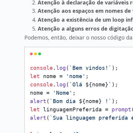
Atenção à declaração de variáveis 
Atenção aos espaços em nomes de 
Atenção a existência de um loop inf
Atenção a alguns erros de digitaçã
Podemos, então, deixar o nosso código da
console
.
log
(
`Bem vindos!`
let
 nome = 
'nome'
console
.
log
(
`Olá 
${nome}
`
);

nome = 
'Nome'
alert
(
`Bom dia 
${nome}
 !`
let
 linguagemPreferida = 
prompt
alert
(
`Sua linguagem preferida 