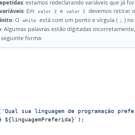
repetidas
: estamos redeclarando variáveis que já fo
variáveis
: Em
e
devemos retirar o
valor 2
valor 1
inito
: O
está com um ponto e vírgula (
) no
while
;
o
: Algumas palavras estão digitadas incorretament
 seguinte forma:
(
'Qual sua linguagem de programação prefe
é 
${linguagemPreferida}
`
);
