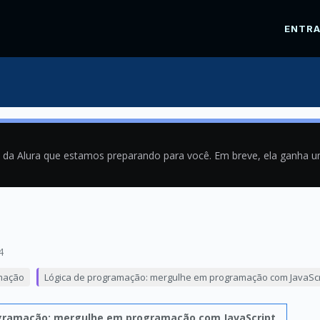
ENTR
a da Alura que estamos preparando para você. Em breve, ela ganha 
4
mação
Lógica de programação: mergulhe em programação com JavaScr
gramação: mergulhe em programação com JavaScript