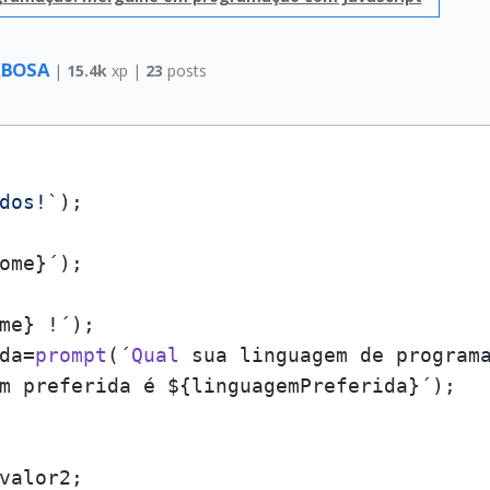
ARBOSA
|
15.4k
xp |
23
posts
dos!`
da=
prompt
(´
Qual
 sua linguagem de programa