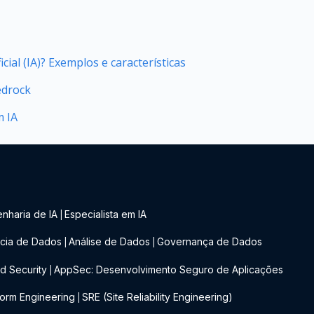
icial (IA)? Exemplos e características
edrock
m IA
nharia de IA
Especialista em IA
|
cia de Dados
Análise de Dados
Governança de Dados
|
|
d Security
AppSec: Desenvolvimento Seguro de Aplicações
|
form Engineering
SRE (Site Reliability Engineering)
|