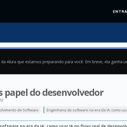
ENTR
a da Alura que estamos preparando para você. Em breve, ela ganha 
vs papel do desenvolvedor
26
olvimento de Software
Engenharia de software na era da IA: como usa
software na era da IA: como usar IA no fluxo real de desenvo