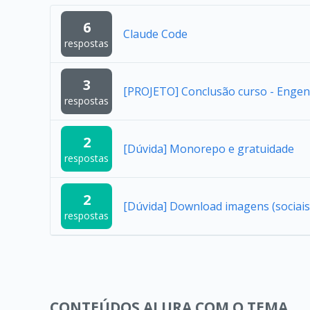
6
Claude Code
respostas
3
[PROJETO] Conclusão curso - Engenh
respostas
2
[Dúvida] Monorepo e gratuidade
respostas
2
[Dúvida] Download imagens (sociais
respostas
CONTEÚDOS ALURA COM O TEMA