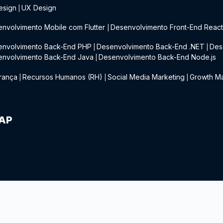
esign
UX Design
|
nvolvimento Mobile com Flutter
Desenvolvimento Front-End Reac
|
envolvimento Back-End PHP
Desenvolvimento Back-End .NET
Des
|
|
envolvimento Back-End Java
Desenvolvimento Back-End Node.js
|
rança
Recursos Humanos (RH)
Social Media Marketing
Growth Ma
|
|
|
IAP