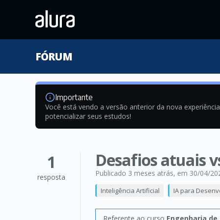
FÓRUM
Importante
Você está vendo a versão anterior da nova experiênci
potencializar seus estudos!
Desafios atuais 
1
Publicado 3 meses atrás
, em 30/04/20
resposta
Inteligência Artificial
IA para Desenv
Referente ao curso
Engenharia de 