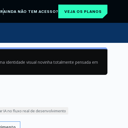
VEJA OS PLANOS
AR
AINDA NÃO TEM ACESSO?
uma identidade visual novinha totalmente pensada em
r IA no fluxo real de desenvolvimento
lvimento