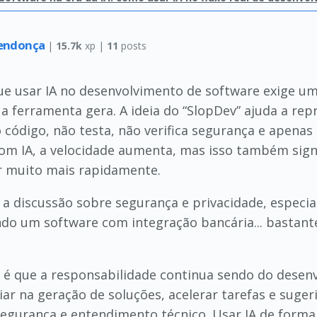
Mendonça
|
15.7k
xp |
11
posts
que usar IA no desenvolvimento de software exige 
a ferramenta gera. A ideia do “SlopDev” ajuda a repr
 código, não testa, não verifica segurança e apenas
 IA, a velocidade aumenta, mas isso também signif
r muito mais rapidamente.
 a discussão sobre segurança e privacidade, espec
ndo um software com integração bancária... bastante
vo é que a responsabilidade continua sendo do desen
ar na geração de soluções, acelerar tarefas e suger
egurança e entendimento técnico. Usar IA de forma p