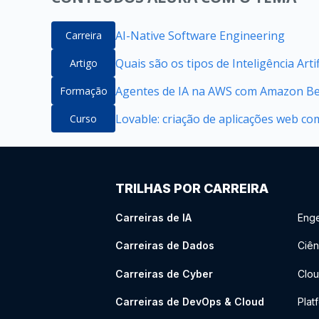
AI-Native Software Engineering
Carreira
Quais são os tipos de Inteligência Artif
Artigo
Agentes de IA na AWS com Amazon B
Formação
Lovable: criação de aplicações web co
Curso
TRILHAS POR CARREIRA
Carreiras de IA
Enge
Carreiras de Dados
Ciên
Carreiras de Cyber
Clou
Carreiras de DevOps & Cloud
Plat