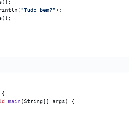
();

rintln(
"Tudo bem?"
);

();

 {

id
main
(
String[] args
)
 {
