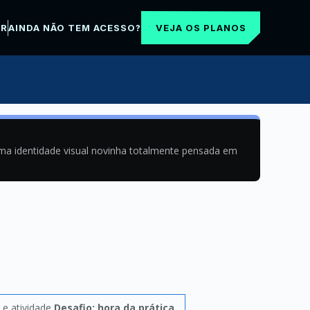
VEJA OS PLANOS
AR
AINDA NÃO TEM ACESSO?
uma identidade visual novinha totalmente pensada em
e atividade
Desafio: hora da prática