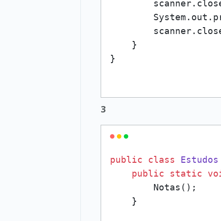
        scanner.close
        System.out.p
        scanner.close
    }

3
public
class
Estudos
public
static
vo
        Notas();

    }
