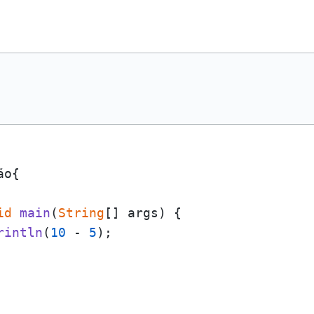
ão{

id
main
(
String
[] args
) {

rintln
(
10
 - 
5
);
