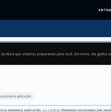
ENTR
a da Alura que estamos preparando para você. Em breve, ela ganha 
4
ua primeira aplicação
 sua primeira aplicação
, no capítulo
Primeiro programa em Java