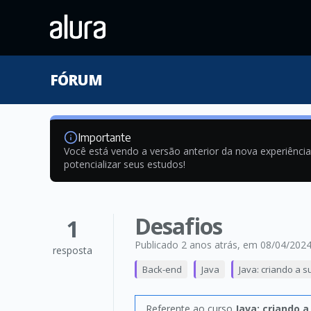
FÓRUM
Importante
Você está vendo a versão anterior da nova experiênci
potencializar seus estudos!
Desafios
1
Publicado 2 anos atrás
, em 08/04/202
resposta
Back-end
Java
Java: criando a s
Referente ao curso
Java: criando a