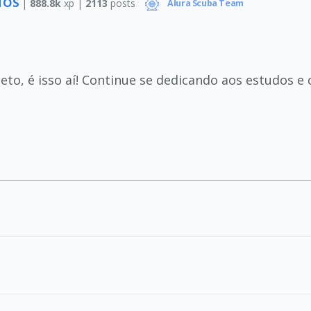
NTOS
|
888.8k
xp |
2113
posts
Alura Scuba Team
eto, é isso aí! Continue se dedicando aos estudos e