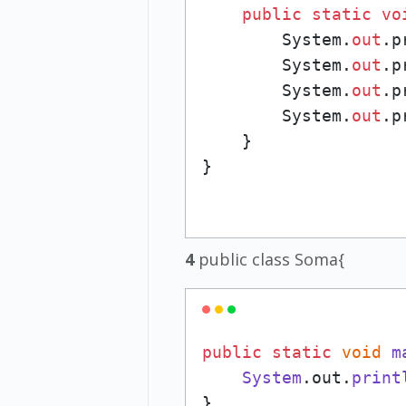
public
static
vo
        System.
out
.p
        System.
out
.p
        System.
out
.p
        System.
out
.p
    }

4
public class Soma{
public
static
void
m
System
.
out
.
print