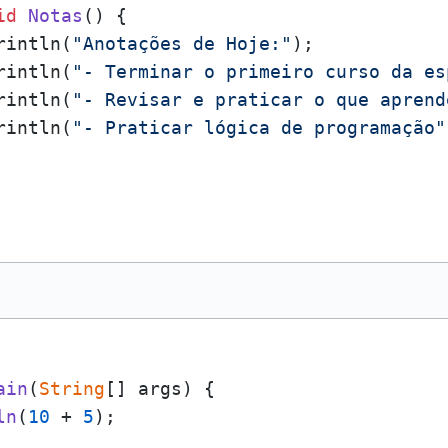
id
Notas
()
 {

rintln(
"Anotações de Hoje:"
);

rintln(
"- Terminar o primeiro curso da es
rintln(
"- Revisar e praticar o que aprend
rintln(
"- Praticar lógica de programação"
ain
(
String
[] args
) {

ln
(
10
 + 
5
);
