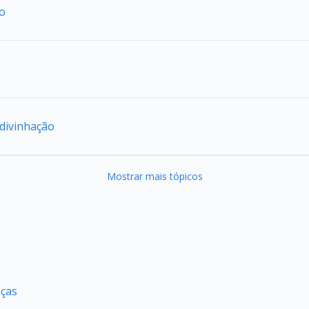
ão
adivinhação
Mostrar mais tópicos
nças