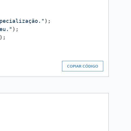
pecialização."
);

eu."
);

);

COPIAR CÓDIGO