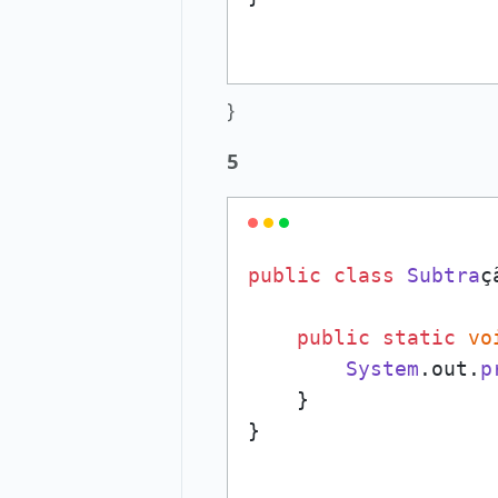
}
5
public
class
Subtra
ç
public
static
vo
System
.
out
.
p
    }
