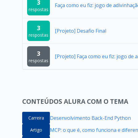
3
Faça como eu fiz: jogo de adivinhaç
respostas
3
[Projeto] Desafio Final
respostas
3
[Projeto] Faça como eu fiz: jogo de 
respostas
CONTEÚDOS ALURA COM O TEMA
Desenvolvimento Back-End Python
Carreira
MCP: o que é, como funciona e difere
Artigo