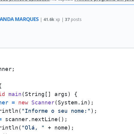
IRANDA MARQUES
|
41.6k
xp |
37
posts
ner;



id
main
(String[] args)
 {

ner
=
new
Scanner
(System.in);

rintln(
"Informe o seu nome:"
);

=
 scanner.nextLine();

rintln(
"Olá, "
 + nome);
