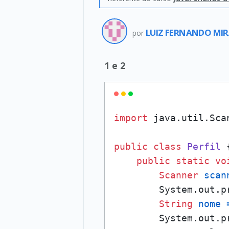
LUIZ FERNANDO M
por
1 e 2
import
 java.util.Scan
public
class
Perfil
 {
public
static
vo
Scanner
scan
        System.out.p
String
nome
        System.out.p