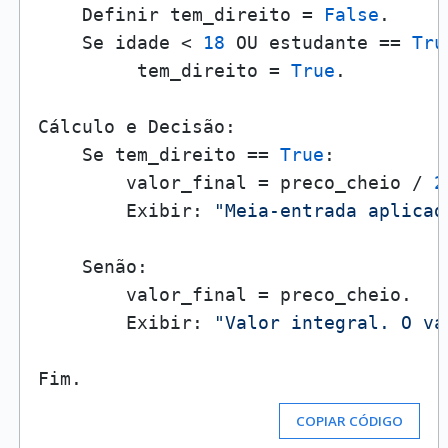
    Definir tem_direito = 
False
.

    Se idade < 
18
 OU estudante == 
Tru
         tem_direito = 
True
.

Cálculo e Decisão:

    Se tem_direito == 
True
:

        valor_final = preco_cheio / 
2
        Exibir: 
"Meia-entrada aplicad
    Senão:

        valor_final = preco_cheio.

        Exibir: 
"Valor integral. O va
COPIAR CÓDIGO