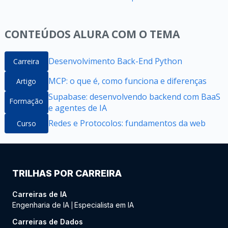
CONTEÚDOS ALURA COM O TEMA
Desenvolvimento Back-End Python
Carreira
MCP: o que é, como funciona e diferenças
Artigo
Supabase: desenvolvendo backend com BaaS
Formação
e agentes de IA
Redes e Protocolos: fundamentos da web
Curso
TRILHAS POR CARREIRA
Carreiras de IA
Engenharia de IA
Especialista em IA
|
Carreiras de Dados