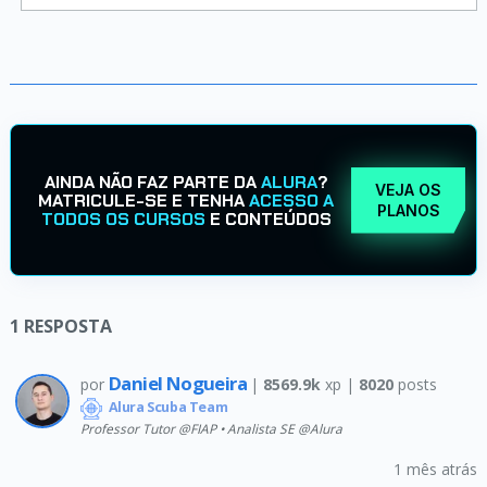
AINDA NÃO FAZ PARTE DA
ALURA
?
VEJA OS
MATRICULE-SE E TENHA
ACESSO A
PLANOS
TODOS OS CURSOS
E CONTEÚDOS
1
RESPOSTA
Daniel Nogueira
por
|
8569.9k
xp |
8020
posts
Alura Scuba Team
Professor Tutor @FIAP • Analista SE @Alura
1 mês atrás