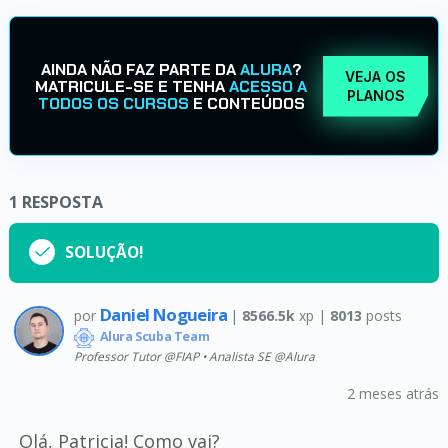
AINDA NÃO FAZ PARTE DA
ALURA
?
VEJA OS
MATRICULE-SE E TENHA
ACESSO A
PLANOS
TODOS OS CURSOS
E CONTEÚDOS
1
RESPOSTA
SOLUÇÃO!
Daniel Nogueira
por
|
8566.5k
xp |
8013
posts
Alura Scuba Team
Professor Tutor @FIAP • Analista SE @Alura
2 meses atrás
Olá, Patricia! Como vai?