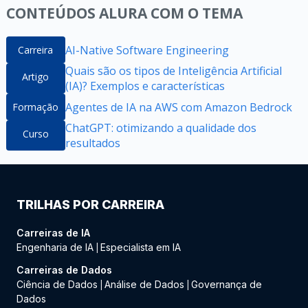
CONTEÚDOS ALURA COM O TEMA
AI-Native Software Engineering
Carreira
Quais são os tipos de Inteligência Artificial
Artigo
(IA)? Exemplos e características
Agentes de IA na AWS com Amazon Bedrock
Formação
ChatGPT: otimizando a qualidade dos
Curso
resultados
TRILHAS POR CARREIRA
Carreiras de IA
Engenharia de IA
Especialista em IA
|
Carreiras de Dados
Ciência de Dados
Análise de Dados
Governança de
|
|
Dados