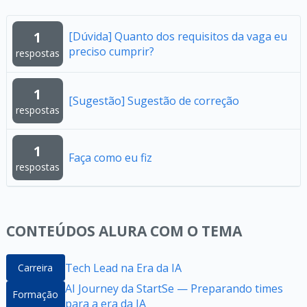
1
[Dúvida] Quanto dos requisitos da vaga eu
preciso cumprir?
respostas
1
[Sugestão] Sugestão de correção
respostas
1
Faça como eu fiz
respostas
CONTEÚDOS ALURA COM O TEMA
Tech Lead na Era da IA
Carreira
AI Journey da StartSe — Preparando times
Formação
para a era da IA