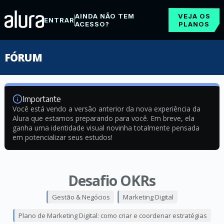
AINDA NÃO TEM
VEJA OS
ENTRAR
ACESSO?
PLANOS
FÓRUM
Importante
Você está vendo a versão anterior da nova experiência da
Alura que estamos preparando para você. Em breve, ela
ganha uma identidade visual novinha totalmente pensada
em potencializar seus estudos!
Desafio OKRs
Gestão & Negócios
Marketing Digital
Plano de Marketing Digital: como criar e coordenar estratégias