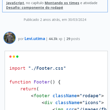
JavaScript
, no capítulo
Montando os times
e atividade
Desafio: componente do rodapé
Publicado 2 anos atrás
, em 30/03/2024
Levi.utima
por
|
44.3k
xp |
29
posts
import
"./Footer.css"
function
Footer
(
) {

return
(

<
footer
className
=
"rodape"
>
<
div
className
=
"icons"
>
<
img
src
=
"/images/fb.