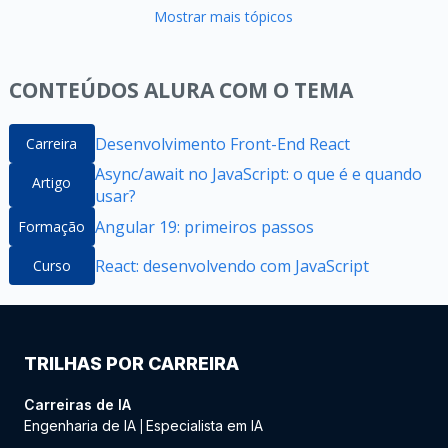
Mostrar mais tópicos
CONTEÚDOS ALURA COM O TEMA
Desenvolvimento Front-End React
Carreira
Async/await no JavaScript: o que é e quando
Artigo
usar?
Angular 19: primeiros passos
Formação
React: desenvolvendo com JavaScript
Curso
TRILHAS POR CARREIRA
Carreiras de IA
Engenharia de IA
Especialista em IA
|