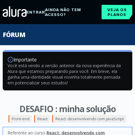
AINDA NÃO TEM
VEJA OS
ENTRAR
ACESSO?
PLANOS
FÓRUM
Importante
Você está vendo a versão anterior da nova experiência da
Alura que estamos preparando para você. Em breve, ela
ganha uma identidade visual novinha totalmente pensada
em potencializar seus estudos!
DESAFIO : minha solução
Front-end
React
React: desenvolvendo com JavaScript
Referente ao curso
React: desenvolvendo com