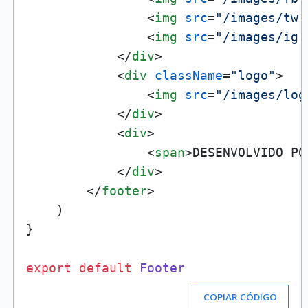
<
img
src
=
"/images/tw.
<
img
src
=
"/images/ig.
</
div
>
<
div
className
=
"logo"
>
<
img
src
=
"/images/log
</
div
>
<
div
>
<
span
>
DESENVOLVIDO PO
</
div
>
</
footer
>
    )

}

export
default
Footer
COPIAR CÓDIGO