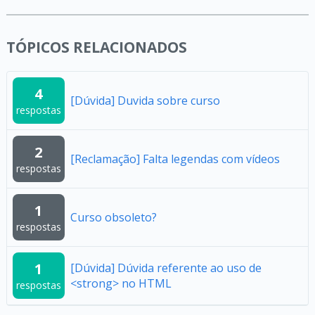
TÓPICOS RELACIONADOS
4
[Dúvida] Duvida sobre curso
respostas
2
[Reclamação] Falta legendas com vídeos
respostas
1
Curso obsoleto?
respostas
1
[Dúvida] Dúvida referente ao uso de
<strong> no HTML
respostas