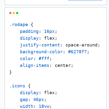
.rodape
 {

padding
: 
16px
;

display
: flex;

justify-content
: space-around;

background-color
: 
#6278f7
;

color
: 
#fff
;

align-items
: center;

}

.icons
 {

display
: flex;

gap
: 
46px
;

width
: 
18vw
;
