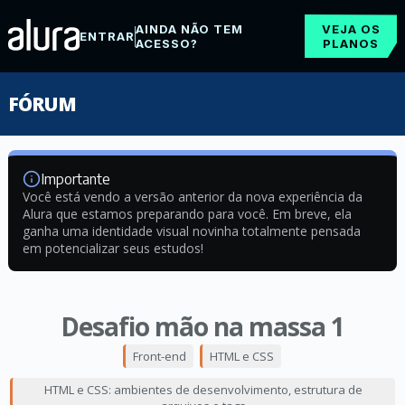
AINDA NÃO TEM
VEJA OS
ENTRAR
ACESSO?
PLANOS
FÓRUM
Importante
Você está vendo a versão anterior da nova experiência da
Alura que estamos preparando para você. Em breve, ela
ganha uma identidade visual novinha totalmente pensada
em potencializar seus estudos!
Desafio mão na massa 1
Front-end
HTML e CSS
HTML e CSS: ambientes de desenvolvimento, estrutura de