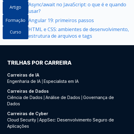
Async/await no JavaScript: o que é e quando
Artigo
usar?
Angular 19: primeiros passos
Formação
HTML e CSS: ambientes de desenvolvimento,
Curso
estrutura de arquivos e tags
TRILHAS POR CARREIRA
Carreiras de IA
Engenharia de IA
Especialista em IA
|
Carreiras de Dados
Ciência de Dados
Análise de Dados
Governança de
|
|
Dados
Carreiras de Cyber
Cloud Security
AppSec: Desenvolvimento Seguro de
|
Aplicações