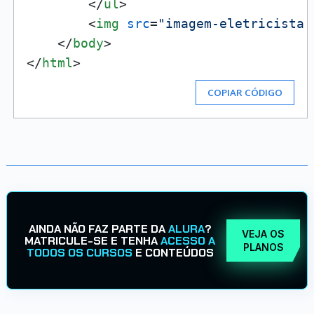
</
ul
>
<
img
src
=
"imagem-eletricista.
</
body
>
</
html
>
COPIAR CÓDIGO
AINDA NÃO FAZ PARTE DA
ALURA
?
VEJA OS
MATRICULE-SE E TENHA
ACESSO A
PLANOS
TODOS OS CURSOS
E CONTEÚDOS