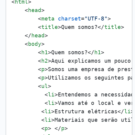
<
html
>
<
head
>
<
meta
charset
=
"UTF-8"
>
<
title
>
Quem somos?
</
title
>
</
head
>
<
body
>
<
h1
>
Quem somos?
</
h1
>
<
h2
>
Aqui explicamos um pouco 
<
p
>
Somos uma empresa de prest
<
p
>
Utilizamos os seguintes pa
<
ul
>
<
li
>
Entendemos a necessidad
<
li
>
Vamos até o local e ver
<
li
>
Estrutura elétricas
</
li
>
<
li
>
Materiais que serão util
<
p
>
</
p
>