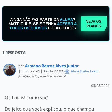
AINDA NÃO FAZ PARTE DA
ALURA
?
VEJA OS
MATRICULE-SE E TENHA
ACESSO A
PLANOS
TODOS OS CURSOS
E CONTEÚDOS
1
RESPOSTA
Armano Barros Alves Junior
por
|
5935.7k
xp |
12542
posts
Alura Scuba Team
Analista de Suporte Educacional II
05/03/2026
Oi, Lucas! Como vai?
Do jeito que você explicou, o que chamou