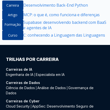
Desenvolvimento Back-End Python
Carreira
MCP: o que é, como funciona e diferenças
Artigo
Supabase: desenvolvendo backend com BaaS
Formação
e agentes de IA
C: conhecendo a Linguagem das Linguagens
Curso
TRILHAS POR CARREIRA
Carreiras de IA
Engenharia de IA
Especialista em IA
|
Carreiras de Dados
Ciência de Dados
Análise de Dados
Governança de
|
|
Dados
Carreiras de Cyber
Cloud Security
AppSec: Desenvolvimento Seguro de
|