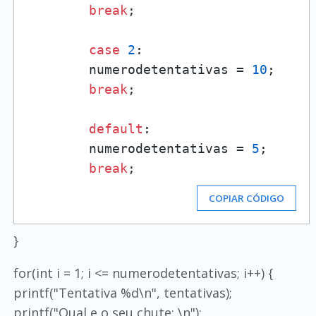
break
;

case
2
: 

        numerodetentativas = 
10
;

break
;

default
: 

        numerodetentativas = 
5
;

break
COPIAR CÓDIGO
}
for(int i = 1; i <= numerodetentativas; i++) {
printf("Tentativa %d\n", tentativas);
printf("Qual e o seu chute: \n");