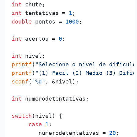
int
int
 tentativas = 
1
double
 pontos = 
1000
;

int
 acertou = 
0
;

int
printf
(
"Selecione o nivel de dificuld
printf
(
"(1) Facil (2) Medio (3) Dific
scanf
(
"%d"
, &nivel);

int
 numerodetentativas;

switch
(nivel) {

case
1
: 

        numerodetentativas = 
20
;
