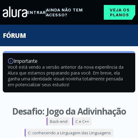
AINDA NÃO TEM
VEJA OS
ENTRAR
ACESSO?
PLANOS
FÓRUM
Importante
Você está vendo a versão anterior da nova experiência da
Alura que estamos preparando para você. Em breve, ela
ganha uma identidade visual novinha totalmente pensada
em potencializar seus estudos!
Desafio: Jogo da Adivinhação
Back-end
C e C++
C: conhecendo a Linguagem das Linguagens