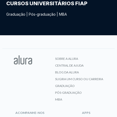
CURSOS UNIVERSITÁRIOS FIAP
Graduação
|
Pós-graduação
|
MBA
SOBRE A ALURA
CENTRAL DE AJUDA
BLOG DA ALURA
SUGIRA UM CURSO OU CARREIRA
GRADUAÇÃO
PÓS-GRADUAÇÃO
MBA
ACOMPANHE-NOS
APPS