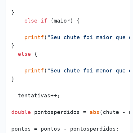
} 

else
if
 (maior) {

printf
(
"Seu chute foi maior que o
} 

else
 {

printf
(
"Seu chute foi menor que o
}

  tentativas++;

double
 pontosperdidos = 
abs
(chute - n