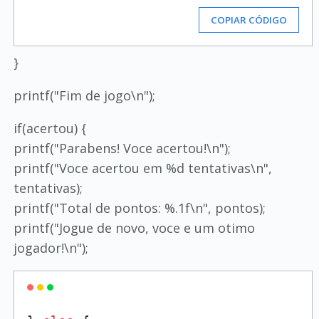
COPIAR CÓDIGO
}
printf("Fim de jogo\n");
if(acertou) {
printf("Parabens! Voce acertou!\n");
printf("Voce acertou em %d tentativas\n",
tentativas);
printf("Total de pontos: %.1f\n", pontos);
printf("Jogue de novo, voce e um otimo
jogador!\n");