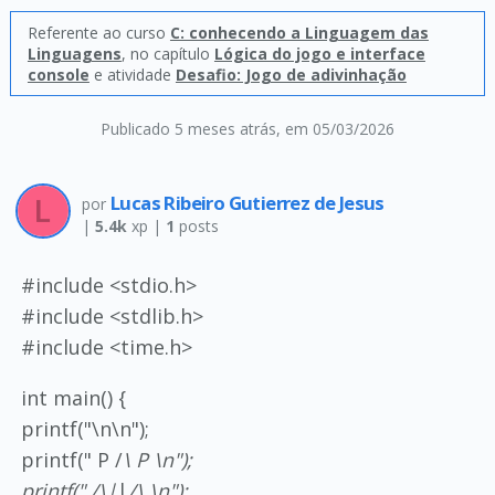
Referente ao curso
C: conhecendo a Linguagem das
Linguagens
, no capítulo
Lógica do jogo e interface
console
e atividade
Desafio: Jogo de adivinhação
Publicado 5 meses atrás
, em 05/03/2026
Lucas Ribeiro Gutierrez de Jesus
por
|
5.4k
xp |
1
posts
#include <stdio.h>
#include <stdlib.h>
#include <time.h>
int main() {
printf("\n\n");
printf(" P /
\ P \n");
printf(" /
\
|
|
/
\ \n");