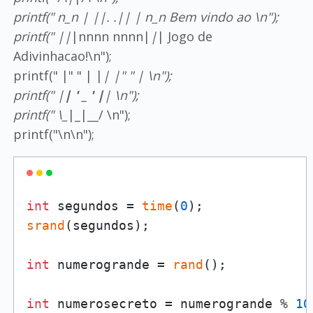
printf(" n_n | ||. .|| | n_n Bem vindo ao \n");
printf(" |
|
|nnnn nnnn|
|
| Jogo de
Adivinhacao!\n");
printf(" |" " | |
| |" " | \n");
printf(" |
| ' _ ' |
| \n");
printf(" \_
|_|__/ \n");
printf("\n\n");
int
 segundos = 
time
(
0
srand
(segundos);

int
 numerogrande = 
rand
();

int
 numerosecreto = numerogrande % 
10