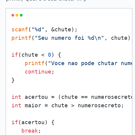
scanf
(
"%d"
printf
(
"Seu numero foi %d\n"
, chute);

if
(chute < 
0
) {

printf
(
"Voce nao pode chutar nume
continue
;

}   

int
int
 maior = chute > numerosecreto;

if
(acertou) {

break
;
